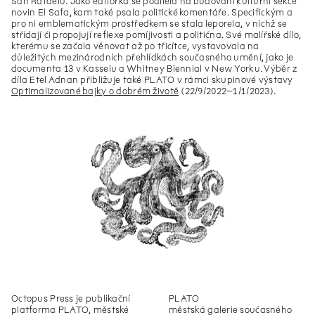
San Rafaelu. Jako editorka se podílela na budování kulturní sekce
Łukasz Gorczyca
O nesmrtelnosti uměleckých
novin El Safa, kam také psala politické komentáře. Specifickým a
institucí
pro ni emblematickým prostředkem se stala leporela, v nichž se
střídají či propojují reflexe pomíjivosti a politična. Své malířské dílo,
Expedice PLATO
kterému se začala věnovat až po třicítce, vystavovala na
důležitých mezinárodních přehlídkách současného umění, jako je
Zbyněk Baladrán
Zažívací trakt
documenta 13 v Kasselu a Whitney Biennial v New Yorku. Výběr z
díla Etel Adnan přibližuje také PLATO v rámci skupinové výstavy
Karl Polanyi
Velká transformace
Optimalizované bajky o dobrém životě
(22/9/2022–1/1/2023).
Paul Preciado
Notre-Dame – chrám Matky
Boží v ruinách
Łukasz Gorczyca
Who is Afraid of Ruins?
Georg Simmel
Ruina
Jiří Maha
Zapomínání a infrastruktura
Jiří Maha
Zapomínání a infrastruktura
Stanislav Kolíbal
Olympia
Barbora Přidalová
Očista II, 2020
Barbora Přidalová
Očista I, 2020
Nadja Argyropoulou
Chaos: jak zruinovat „ruinu“ a
Octopus Press
je publikační
PLATO
milovat „ruinu lásky“, myslím
platforma PLATO, městské
městská galerie současného