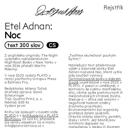
Rejstřík
X
Vše
Vše
CS
audio
DE
image
Etel Adnan
EN
text
FR
video
Noc
PL
text
300 slov
CS
Autor
Název
▶
▶
Z anglického originálu The Night
„Tvoříme skutečnost pouhým
vydaného nakladatelstvím
bytím.“
Marek Pokorný
Úvod k výstavě
Nightboat Books v New Yorku v
Následující text představuje
roce 2016 přeložil Martin
Rosario Talevi
Toxický prach
výběr z básnické sbírky Etel
Pokorný.
Adnan nazvané Noc, která vyšla
V roce 2022 vydalo PLATO v
jako součást výstavy
Edith Jeřábková, Marianna
Půda a přátelé
rámci platformy Octopus Press
Optimalizované bajky o dobrém
Dobkovská
a Éditions Fra.
životě
uspořádané v roce 2022 v
PLATO. V poezii si umělkyně, v
Redaktorka: Milena Tučná
kontrastu ke svému malířskému
Edith Jeřábková
Monika Pascoe Mikyšková:
Grafická úprava: Sonni
dílu, všímá spíše pochmurných či
Vzpomínky, které mi nepatří
Scheuringer
melancholických stránek života.
Tisk: Quatro Print, a. s.
Sleduje a –⁠ dříve než ostatní –⁠
Náklad: 600 ks
negativně hodnotí změny
Daniela Dostálková, Linda
K pročištění chuti
Vydání první
životního prostřední.
Dostálková
Environmentální žal organicky
Knihu lze zakoupit v novém sídle
protkává žalem osobním.
PLATO
a v
knihkupectví v PLATO
Otevírá otázky identity, paměti,
Markéta Žáčková
Kino Kosmos pod Kosmickým
Bauhausu
za 120 Kč, případně
lásky i smrti. Její básně jsou
sluncem
lze sbírku objednat na e-mailu
intimním dopisem na
info@plato-ostrava.cz s
rozloučenou s láskou či životem