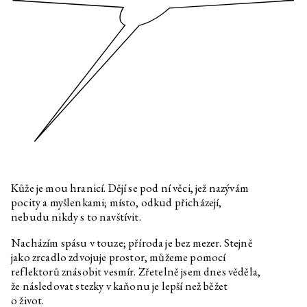
Optimalizované bajky o dobrém
životě
Daniela & Linda Dostálkovy,
Optimalizované bajky o dobrém
Marek Pokorný
životě
Etel Adnan
Noc
Anna Václavíková, Jakub Černý
Po stopách řeckého
undergroundu II: Toužení po
hlubokém čase
Anna Václavíková, Jakub Černý
Po stopách řeckého
undergroundu I
Dean Inkster
Spříznění volbou: „Anarchismus
bez adjektiv“. O práci
Christophera D’Arcangela 1975–
Kůže je mou hranicí. Dějí se pod ní věci, jež nazývám
1979 s Deanem Inksterem a
pocity a myšlenkami; místo, odkud přicházejí,
Pierrem Bal-Blancem
nebudu nikdy s to navštívit.
Pierre Bal-Blanc
Nadvláda kurátorů
Nacházím spásu v touze; příroda je bez mezer. Stejně
Andrea Průchová Hrůzová
Ruiny. Rekonstrukce minulosti a
jako zrcadlo zdvojuje prostor, můžeme pomocí
konstrukce budoucnosti
reflektorů znásobit vesmír. Zřetelně jsem dnes věděla,
Dlouhý večer s Octopus Press
že následovat stezky v kaňonu je lepší než běžet
o život.
Edith Jeřábková
Ó a ach, krása, ruina a strach