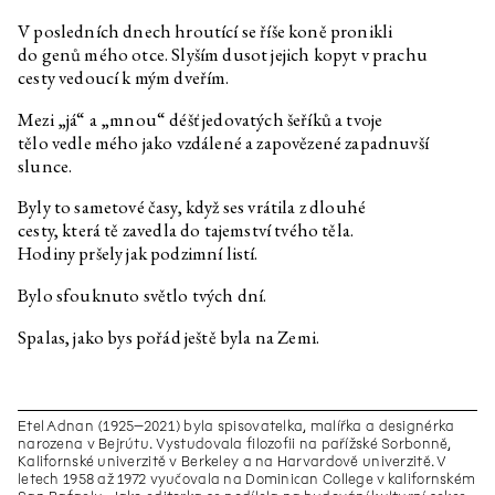
V posledních dnech hroutící se říše koně pronikli
Jakub Majmurek
Naše živé ruiny
do genů mého otce. Slyším dusot jejich kopyt v prachu
Karen Barad
Problematický(é) čas(y) a
cesty vedoucí k mým dveřím.
ekologie nicoty: Na-vracení, re-
membering a konfrontace s
nevyčíslitelným
Mezi „já“ a „mnou“ déšť jedovatých šeříků a tvoje
tělo vedle mého jako vzdálené a zapovězené zapadnuvší
PYL (Theresa Schrezenmeir,
Pře/vytváření ruiny
slunce.
Maria Komarova)
Petr Bakla
Usableness of the list / Portfolio
Byly to sametové časy, když ses vrátila z dlouhé
cesty, která tě zavedla do tajemství tvého těla.
Michal Novotný
Svázán s krajinami
Hodiny pršely jak podzimní listí.
Marek Pražák
Svázán s krajinami
Bylo sfouknuto světlo tvých dní.
Václav Magid
Malá encyklopedie nepatřičností
Spalas, jako bys pořád ještě byla na Zemi.
Jan Nemček
Lidé se nemusejí hlásit
Monika Kubicová
Básně
Lukáš Likavčan
Uhlíková péče
Etel Adnan (1925–2021) byla spisovatelka, malířka a designérka
Gustave Flaubert
Bouvard a Pécuchet
narozena v Bejrútu. Vystudovala filozofii na pařížské Sorbonně,
Kalifornské univerzitě v Berkeley a na Harvardově univerzitě. V
Marek Pokorný
A znovu G. F.
letech 1958 až 1972 vyučovala na Dominican College v kalifornském