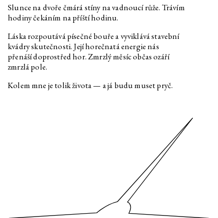
Optimalizované bajky o dobrém
Slunce na dvoře čmárá stíny na vadnoucí růže. Trávím
životě
hodiny čekáním na příští hodinu.
Pavla Malinová
Rozhovor k výstavě
Láska rozpoutává písečné bouře a vyviklává stavební
Optimalizované bajky o dobrém
životě
kvádry skutečnosti. Její horečnatá energie nás
přenáší doprostřed hor. Zmrzlý měsíc občas ozáří
Oskar Dawicki
Rozhovor k výstavě
zmrzlá pole.
Optimalizované bajky o dobrém
životě
Kolem mne je tolik života — a já budu muset pryč.
Martin Kohout
Rozhovor k výstavě
Optimalizované bajky o dobrém
životě
Krystian Truth Czaplicki
Rozhovor k výstavě
Optimalizované bajky o dobrém
životě
Habima Fuchs
Rozhovor k výstavě
Optimalizované bajky o dobrém
životě
Christelle Kahla
Rozhovor k výstavě
Optimalizované bajky o dobrém
životě
Agata Ingarden
Rozhovor k výstavě