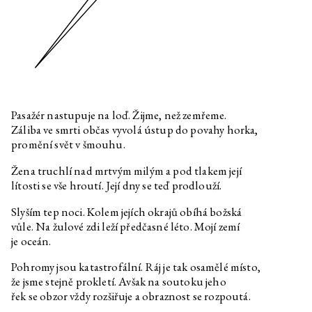
Edith Jeřábková
Zvířecí zpravodajství
Daniela & Linda Dostálková
Dan Walwin: Úleva
Ukrajinská kultura v době ruské
agrese
Volně přístupné knihy k tématu
ukrajinské kultury v době ruské
agrese
Pasažér nastupuje na loď. Žijme, než zemřeme.
Záliba ve smrti občas vyvolá ústup do povahy horka,
Jakub Adamec, Marek Pokorný
Slyším růst trávu
promění svět v šmouhu.
Clemens Poole
O obnovené zemi: Lokalizovat
ukrajinský osud
Žena truchlí nad mrtvým milým a pod tlakem její
lítosti se vše hroutí. Její dny se teď prodlouží.
Marek Pokorný
Měli nás za živé a prchali s
křikem
Slyším tep noci. Kolem jejích okrajů obíhá božská
Özgür Kar
Rozhovor k výstavě
vůle. Na žulové zdi leží předčasné léto. Mojí zemí
Optimalizované bajky o dobrém
je oceán.
životě
Yalda Afsah
Rozhovor k výstavě
Pohromy jsou katastrofální. Ráj je tak osamělé místo,
Optimalizované bajky o dobrém
že jsme stejně prokletí. Avšak na soutoku jeho
životě
řek se obzor vždy rozšiřuje a obraznost se rozpoutá.
Sebastian Jefford
Rozhovor k výstavě