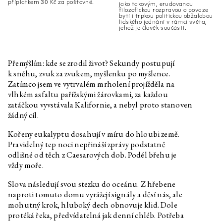
příplatkem 30 Kč za poštovné.
jako takovým, erudovanou
Daniela Dostálková, Linda
Kino Kosmos
filozofickou rozpravou o povaze
Dostálková
bytí i trpkou politickou obžalobou
lidského jednání v rámci světa,
Daniela Dostálková, Linda
Dorota Jurczak: Pyk, Sciak etc.
jehož je člověk součástí.
Dostálková
Daniela Dostálková, Linda
Kurátorský text k výstavě Petra
Dostálková
Bosáka, Roberta Jansy a Adama
Přemýšlím: kde se zrodil život? Sekundy postupují
Macháčka
k sněhu, zvuk za zvukem, myšlenku po myšlence.
Zatímco jsem ve vytrvalém mrholení projížděla na
Daniela Dostálková, Linda
Kurátorský text k výstavě
Dostálková
Martina Zetové
vlhkém asfaltu pařížskými žárovkami, za každou
zatáčkou vyvstávala Kalifornie, a nebyl proto stanoven
Edith Jeřábková
Klíčky
žádný cíl.
Petr Bakla
Cello & Piano
Kořeny eukalyptu dosahují v míru do hloubi země.
Rozhovor s Barborou Lungovou
Pravidelný tep noci nepřináší zprávy podstatně
Edith Jeřábková, Jan Albert
Prales, zahrada a zeď
odlišné od těch z Caesarových dob. Podél břehu je
Šturma
vždy moře.
Marek Pokorný
Barbora Lungová a dar malby
Slova následují svou stezku do oceánu. Z hřebene
Marek Pokorný
Julie ve světech fantazie. Na
naproti tomuto domu vyrážejí signály a děsí nás, ale
okraj.
mohutný krok, hluboký dech obnovuje klid. Dole
protéká řeka, předvídatelná jak denní chléb. Potřeba
Holubí noviny