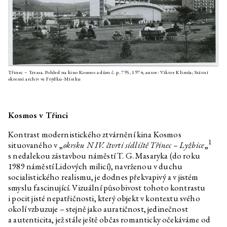
Daniela Dostálková, Linda
Kino Kosmos
Dostálková
Daniela Dostálková, Linda
Dorota Jurczak: Pyk, Sciak etc.
Dostálková
Daniela Dostálková, Linda
Kurátorský text k výstavě Petra
Dostálková
Bosáka, Roberta Jansy a Adama
Macháčka
Třinec – Terasa. Pohled na kino Kosmos a dům č. p. 795, 1974; autor: Viktor Klimša; Státní
okresní archiv ve Frýdku-Místku
Daniela Dostálková, Linda
Kurátorský text k výstavě
Dostálková
Martina Zetové
Edith Jeřábková
Klíčky
Kosmos v Třinci
Petr Bakla
Cello & Piano
Kontrast modernistického ztvárnění kina Kosmos
Rozhovor s Barborou Lungovou
1
situovaného v „
okrsku N IV. čtvrti sídliště Třinec – Lyžbice
„
s nedalekou zástavbou náměstí T. G. Masaryka (do roku
Edith Jeřábková, Jan Albert
Prales, zahrada a zeď
Šturma
1989 náměstí Lidových milicí), navrženou v duchu
socialistického realismu, je dodnes překvapivý a v jistém
Marek Pokorný
Barbora Lungová a dar malby
smyslu fascinující. Vizuální působivost tohoto kontrastu
Marek Pokorný
Julie ve světech fantazie. Na
i pocit jisté nepatřičnosti, který objekt v kontextu svého
okraj.
okolí vzbuzuje – stejně jako auratičnost, jedinečnost
a autenticita, jež stále ještě občas romanticky očekáváme od
Holubí noviny