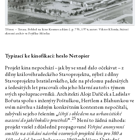
Třinec – Terasa. Pohled na kino Kosmos a dům č. p. 795, 1974; autor: Viktor Klimša; Státní
okresní archiv ve Frýdku-Místku
Typizací ke kinofikaci: heslo Netopier
Projekt kina nepochází – jak by se snad dalo očekávat – z
dílny královéhradeckého Stavoprojektu, nýbrž z dílny
Stavoprojektu bratislavského, kde na přelomu padesátých
a šedesátých let pracovali oba jeho hlavní autoři s týmem
svých spolupracovníků. Architekti Alojz Daříček a Ladislav
Bořuta spolu s inženýry Poštulkou, Hertlem a Blahunkou ve
svém návrhu s žádným konkrétním kontextem nepočítali,
zabývali se jeho řešením „
šířeji s ohledem na urbanistické
25
osazení do jakéhokoliv prostředí
“.
Není to žádná náhoda:
projekt vzešel z důsledně propagované
Veřejné anonymní
soutěže na získání návrhů vzorových projektů kin pro 380 a
550 sedadel
, která byla v roce 1960 vyhlášena Ústřední