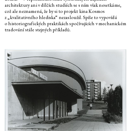
architektury ani v dílčích studiích se s ním však nesetkáme,
což ale neznamená, že by si to projekt kina Kosmos
z „kvalitativního hlediska“ nezasloužil. Spíše to vypovídá
o historiografických praktikách spočívajících v mechanickém
tradování stále stejných příkladů.