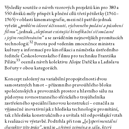
Výsledky soutěže o návrh vzorových projektů kin pro 380 a
550 diváků měly přispět k plnění cílů třetí pětiletky (1961–
1965) v oblasti kinematografie, mezi něž patřilo jednak
vyřešit „
problém ideové účinnosti, výchovného poslání a působení
filmu“
, jednak
„zlepšovat existující kinofikační síť současně
s jejím rozšiřováním“
a se zaváděním nejnovějších promítacích
32
technologií.
Porota pod vedením zmocněnce ministra
kultury a informací pro kinofikaci a náměstka ústředního
ředitele Československého filmu pro techniku Františka
33
Piláta
ocenila návrh kolektivu Alojze Daříčka a Ladislava
Bořuty v obou kategoriích.
Koncept založený na variabilní propojitelnosti dvou
samostatných hmot – přízemního pravoúhlého bloku
společenských a provozních prostor a hlavního sálu na
půdorysu rovnostranného sférického trojúhelníka
zastřešeného speciální lanovou konstrukcí – označila za
výjimečně inovativní jak z hlediska technologie promítání,
tak z hlediska konstrukčního a uvítala též odpovídající vztah
k realizaci ve výstavbě. Podtrhla při tom „[e]
xperimentální
charakter této práce“
, jenž je
„zřejmý zejména u sálu, který