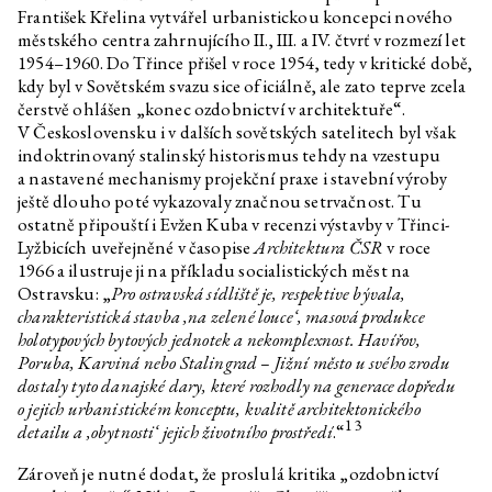
František Křelina vytvářel urbanistickou koncepci nového
Nadja Argyropoulou
(Introduction) Chaos: how to
ruin a ‘ruin’ and love a ‘ruin-in-
městského centra zahrnujícího II., III. a IV. čtvrť v rozmezí let
love’, I think
1954–1960. Do Třince přišel v roce 1954, tedy v kritické době,
kdy byl v Sovětském svazu sice oficiálně, ale zato teprve zcela
čerstvě ohlášen „konec ozdobnictví v architektuře“.
V Československu i v dalších sovětských satelitech byl však
indoktrinovaný stalinský historismus tehdy na vzestupu
a nastavené mechanismy projekční praxe i stavební výroby
ještě dlouho poté vykazovaly značnou setrvačnost. Tu
ostatně připouští i Evžen Kuba v recenzi výstavby v Třinci-
Lyžbicích uveřejněné v časopise
Architektura ČSR
v roce
1966 a ilustruje ji na příkladu socialistických měst na
Ostravsku: „
Pro ostravská sídliště je, respektive bývala,
charakteristická stavba ‚na zelené louce‘, masová produkce
holotypových bytových jednotek a nekomplexnost. Havířov,
Poruba, Karviná nebo Stalingrad – Jižní město u svého zrodu
dostaly tyto danajské dary, které rozhodly na generace dopředu
o jejich urbanistickém konceptu, kvalitě architektonického
13
detailu a ‚obytnosti‘ jejich životního prostředí
.“
Zároveň je nutné dodat, že proslulá kritika „ozdobnictví