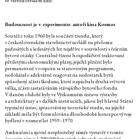
ve varnsdorfském kině.
Budoucnost je v experimentu: autoři kina Kosmos
Soutěž z roku 1960 byla součástí trendu, který
v československém stavebnictví zavládl na přelomu
padesátých a šedesátých let nejdříve v souvislosti s řešením
bytové otázky. Centrálně řízené hospodářství traktované
pětiletými ekonomickými plány, jejichž plnění bylo
permanentně v rozporu se stanoveným programem,
nedokázalo adekvátně reagovat na nedostatek bytů
způsobený zčásti škodami, které napáchala druhá světová
válka, zčásti zastaráváním stávajícího bytového fondu.
V daném období byly ve Výzkumném ústavu výstavby
a architektury a v dalších institucích, jakou byl hlavně Státní
typizační ústav, zpracovávány teoretické studie, na jejichž
základě měla být formulována dlouhodobá koncepce vývoje
bydlení v rozmezí let 1959–1970.
Ambiciózní a zjevně nesplnitelný záměr vystavět v tomto
časovém rámci 1 200 000 bytových jednotek, zveřejněný