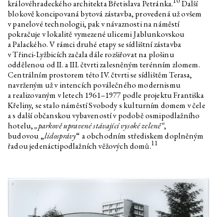
10
Optimalizované bajky o dobrém
královéhradeckého architekta Břetislava Petránka.
Další
životě
blokově koncipovaná bytová zástavba, provedená už ovšem
v panelové technologii, pak v návaznosti na náměstí
Daniela & Linda Dostálkovy,
Optimalizované bajky o dobrém
Marek Pokorný
životě
pokračuje v lokalitě vymezené ulicemi Jablunkovskou
a Palackého. V rámci druhé etapy se sídlištní zástavba
Etel Adnan
Noc
v Třinci-Lyžbicích začala dále rozšiřovat na plošinu
Anna Václavíková, Jakub Černý
Po stopách řeckého
oddělenou od II. a III. čtvrti zalesněným terénním zlomem.
undergroundu II: Toužení po
Centrálním prostorem této IV. čtvrti se sídlištěm Terasa,
hlubokém čase
navrženým už v intencích poválečného modernismu
Anna Václavíková, Jakub Černý
Po stopách řeckého
a realizovaným v letech 1961–1977 podle projektu Františka
undergroundu I
Křeliny, se stalo náměstí Svobody s kulturním domem v čele
a s další občanskou vybaveností v podobě osmipodlažního
Dean Inkster
Spříznění volbou: „Anarchismus
bez adjektiv“. O práci
hotelu,
„parkově upravené stávající vysoké zeleně“
,
Christophera D’Arcangela 1975–
budovou „
lidosprávy
“ a obchodním střediskem doplněným
1979 s Deanem Inksterem a
11
řadou jedenáctipodlažních věžových domů.
Pierrem Bal-Blancem
Pierre Bal-Blanc
Nadvláda kurátorů
Andrea Průchová Hrůzová
Ruiny. Rekonstrukce minulosti a
konstrukce budoucnosti
Dlouhý večer s Octopus Press
Edith Jeřábková
Ó a ach, krása, ruina a strach