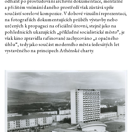
odhalit po prostudování archivní dokumentace, mentálně
a při žitém vnímání daného prostředí však zůstává spíše
součástí sorelové kompozice. V dobové vizuální reprezentaci,
na fotografiích dokumentujících průběh výstavby nebo
určených k propagaci na oficiální úrovni, stejně jako na
pohlednicích ukazujících „příkladné socialistické město“, je
však kino zpravidla rafinovaně zachycováno „z opačného
úhlu“, tedy jako součást moderního města šedesátých let
vystavěného na principech Athénské charty.