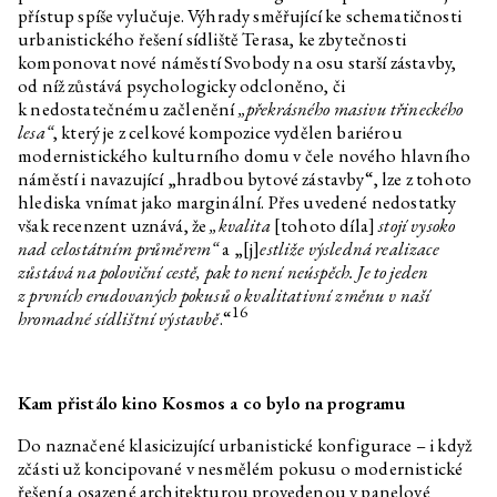
přístup spíše vylučuje. Výhrady směřující ke schematičnosti
urbanistického řešení sídliště Terasa, ke zbytečnosti
komponovat nové náměstí Svobody na osu starší zástavby,
od níž zůstává psychologicky odcloněno, či
k nedostatečnému začlenění
„překrásného masivu třineckého
lesa“
, který je z celkové kompozice vydělen bariérou
modernistického kulturního domu v čele nového hlavního
náměstí i navazující „hradbou bytové zástavby“, lze z tohoto
hlediska vnímat jako marginální. Přes uvedené nedostatky
však recenzent uznává, že
„kvalita
[tohoto díla]
stojí vysoko
nad celostátním průměrem“
a „[j]
estliže výsledná realizace
zůstává na poloviční cestě, pak to není neúspěch. Je to jeden
z prvních erudovaných pokusů o kvalitativní změnu v naší
16
hromadné sídlištní výstavbě
.“
Kam přistálo kino Kosmos a co bylo na programu
Do naznačené klasicizující urbanistické konfigurace – i když
zčásti už koncipované v nesmělém pokusu o modernistické
řešení a osazené architekturou provedenou v panelové