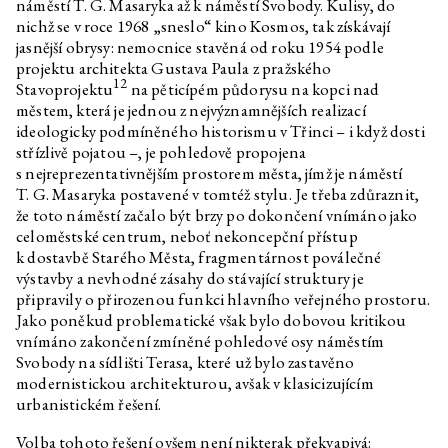
náměstí T. G. Masaryka až k náměstí Svobody. Kulisy, do
Łukasz Gorczyca
O nesmrtelnosti uměleckých
nichž se v roce 1968 „sneslo“ kino Kosmos, tak získávají
institucí
jasnější obrysy: nemocnice stavěná od roku 1954 podle
Expedice PLATO
projektu architekta Gustava Paula z pražského
12
Stavoprojektu
na pěticípém půdorysu na kopci nad
Zbyněk Baladrán
Zažívací trakt
městem, která je jednou z nejvýznamnějších realizací
Karl Polanyi
Velká transformace
ideologicky podmíněného historismu v Třinci – i když dosti
střízlivě pojatou –, je pohledově propojena
Paul Preciado
Notre-Dame – chrám Matky
Boží v ruinách
s nejreprezentativnějším prostorem města, jímž je náměstí
T. G. Masaryka postavené v tomtéž stylu. Je třeba zdůraznit,
Łukasz Gorczyca
Who is Afraid of Ruins?
že toto náměstí začalo být brzy po dokončení vnímáno jako
Georg Simmel
Ruina
celoměstské centrum, neboť nekoncepční přístup
k dostavbě Starého Města, fragmentárnost poválečné
Jiří Maha
Zapomínání a infrastruktura
výstavby a nevhodné zásahy do stávající struktury je
Jiří Maha
Zapomínání a infrastruktura
připravily o přirozenou funkci hlavního veřejného prostoru.
Jako poněkud problematické však bylo dobovou kritikou
Stanislav Kolíbal
Olympia
vnímáno zakončení zmíněné pohledové osy náměstím
Barbora Přidalová
Očista II, 2020
Svobody na sídlišti Terasa, které už bylo zastavěno
modernistickou architekturou, avšak v klasicizujícím
Barbora Přidalová
Očista I, 2020
urbanistickém řešení.
Nadja Argyropoulou
Chaos: jak zruinovat „ruinu“ a
milovat „ruinu lásky“, myslím
Volba tohoto řešení ovšem není nikterak překvapivá: