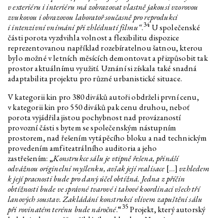
v exteriéru i interiéru má zobrazovat vlastně jakousi vzorovou
zvukovou i obrazovou laboratoř současně pro reprodukci
34
i intenzivní vnímání při zhlédnutí filmu“
.
U společenské
části porota vyzdvihla volnost a flexibilitu dispozice
reprezentovanou například rozebíratelnou šatnou, kterou
bylo možné v letních měsících demontovat a přizpůsobit tak
prostor aktuálnímu využití. Uznání si získala také snadná
adaptabilita projektu pro různé urbanistické situace.
V kategorii kin pro 380 diváků autoři obdrželi první cenu,
v kategorii kin pro 550 diváků pak cenu druhou, neboť
porota vyjádřila jistou pochybnost nad provázaností
provozní části s bytem se společenským nástupním
prostorem, nad řešením vytápěcího bloku a nad technickým
provedením amfiteatrálního auditoria a jeho
zastřešením: „
Konstrukce sálu je vtipně řešena, přináší
odvážnou originelní myšlenku, avšak její realisace
[…]
vzhledem
k její pracnosti bude pro daný účel obtížná. Jedna z příčin
obtížnosti bude ve správné tvarové i tahové koordinaci všech tří
lanových soustav. Zakládání konstrukcí vlivem zapuštění sálu
35
při rovinatém terénu bude náročné
.“
Projekt, který autorský