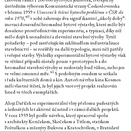
ústředním výborem Komunistické strany Československa
v březnu 1959 v
Usnesení k řešení bytového problému v ČSR do
40
roku 1970
,
v sobě zahrnuje dva signifikantní „úkoly doby“:
inovaci dosavadní hromadné bytové výstavby, které mělo být
dosaženo prostřednictvím experimentu, a typizaci, díky níž
mělo dojít k usnadnění a zlevnění stavební výroby. Tytéž
požadavky – pod zastřešujícím zaklínadlem industrializace
stavebnictví – se rozšířily na další typologie, mezi něž patřily
i veřejné stavby. Výsledky experimentální bytové výstavby však
ve většině případů zůstaly pouze v prototypech a do
hromadné stavební výroby se nedostaly buď vůbec, nebo jen
41
ve velmi omezené míře.
S podobným osudem se setkala
i řada kulturních domů a kin. Autoři návrhu kina Kosmos
měli vlastně štěstí, že byl jejich vzorový projekt realizován
hned ve třech exemplářích.
Alojz Daříček se experimentální vlny přelomu padesátých
a šedesátých let aktivně účastnil i v rámci dalších projektů.
V roce 1959 byl podle návrhu, který zpracoval spolu
s architekty Končekem, Skočekem a Titlem, statikem
Poštulkou a inženýry Bukvou a Kratochvílem, v Bratislavě