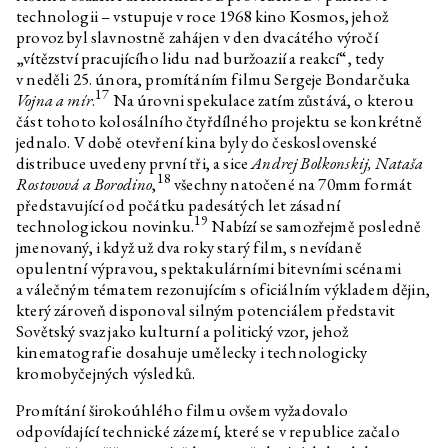
technologii – vstupuje v roce 1968 kino Kosmos, jehož
provoz byl slavnostně zahájen v den dvacátého výročí
„vítězství pracujícího lidu nad buržoazií a reakcí“, tedy
v neděli 25. února, promítáním filmu Sergeje Bondarčuka
17
Vojna a mír
.
Na úrovni spekulace zatím zůstává, o kterou
část tohoto kolosálního čtyřdílného projektu se konkrétně
jednalo. V době otevření kina byly do československé
distribuce uvedeny první tři, a sice
Andrej Bolkonskij, Nataša
18
Rostovová a Borodino
,
všechny natočené na 70mm formát
představující od počátku padesátých let zásadní
19
technologickou novinku.
Nabízí se samozřejmě posledně
jmenovaný, i když už dva roky starý film, s nevídaně
opulentní výpravou, spektakulárními bitevními scénami
a válečným tématem rezonujícím s oficiálním výkladem dějin,
který zároveň disponoval silným potenciálem představit
Sovětský svaz jako kulturní a politický vzor, jehož
kinematografie dosahuje umělecky i technologicky
kromobyčejných výsledků.
Promítání širokoúhlého filmu ovšem vyžadovalo
odpovídající technické zázemí, které se v republice začalo