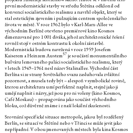
první modernistické stavby ve středu Štětína odklonil od
konvencí socialistického realismu a navrhl objekt, který se
stal estetickým zjevením i pulzujícím centrem společenského
života ve městě. V roce 1962 bylo v Karl-Marx-Allee ve
východním Berlíně otevřeno premiérové kino Kosmos
dimenzované pro 1 001 diváka, jehož architektonické řešení
rovněž stojí v ostrém kontrastu k okolní zástavbě.
Modernistická budova navržená v roce 1959 Josefem
57
Kaiserem a Heinzem Austem
je součástí monumentálního
bulváru lemovaného paláci socialistického realismu, který
v letech 1949–1961 nesl název Stalinallee. Východní část
Berlína si ze strany Sovětského svazu zasluhovala zvláštní
pozornost, a musela tedy být – alespoň v symbolické rovině,
kterou architektura umí perfektně naplnit, stejně jako ji
umějí naplnit i názvy, jež jsou pro ni voleny (kino Kosmos,
Café Moskau) – propagována jako součást východního
bloku, což důvěrně známe i z naší lokální zkušenosti.
Srovnání specifické situace metropole, jakou byl rozdělený
Berlín, se situací ve Štětíně nebo v Třinci se může jevit jako
nepřípadné. V obou jmenovaných městech byla kina Kosmos