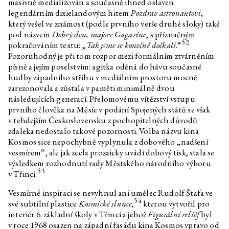
masivně medializován a současně ihned oslaven
legendárním dixielandovým hitem
Pozdrav astronautovi
,
který vešel ve známost (podle prvního verše druhé sloky) také
pod názvem
Dobrý den, majore Gagarine
, s příznačným
52
pokračováním textu: „
Tak jsme se konečně dočkali
.“
Pozoruhodný je při tom rozpor mezi formálním ztvárněním
písně a jejím poselstvím: agitka oděná do hávu současné
hudby západního střihu v mediálním prostoru mocně
zarezonovala a zůstala v paměti minimálně dvou
následujících generací. Přelomovému vítězství vstupu
prvního člověka na Měsíc v podání Spojených států se však
v tehdejším Československu z pochopitelných důvodů
zdaleka nedostalo takové pozornosti. Volba názvu kina
Kosmos sice nepochybně vyplynula z dobového „nadšení
vesmírem“, ale jak zcela prozaicky uvádí dobový tisk, stala se
výsledkem rozhodnutí rady Městského národního výboru
53
v Třinci.
Vesmírné inspiraci se nevyhnul ani umělec Rudolf Štafa ve
54
své subtilní plastice
Kosmické slunce
,
kterou vytvořil pro
interiér 6. základní školy v Třinci a jehož
Figurální reliéf
byl
v roce 1968 osazen na západní fasádu kina Kosmos vpravo od