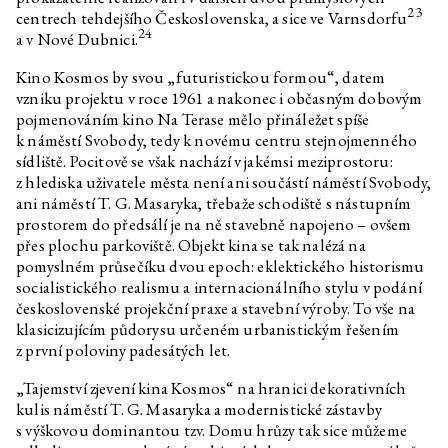
23
centrech tehdejšího Československa, a sice ve Varnsdorfu
24
a v Nové Dubnici.
Kino Kosmos by svou „futuristickou formou“, datem
vzniku projektu v roce 1961 a nakonec i občasným dobovým
pojmenováním kino Na Terase mělo přináležet spíše
k náměstí Svobody, tedy k novému centru stejnojmenného
sídliště. Pocitově se však nachází v jakémsi meziprostoru:
z hlediska uživatele města není ani součástí náměstí Svobody,
ani náměstí T. G. Masaryka, třebaže schodiště s nástupním
prostorem do předsálí je na ně stavebně napojeno – ovšem
přes plochu parkoviště. Objekt kina se tak nalézá na
pomyslném průsečíku dvou epoch: eklektického historismu
socialistického realismu a internacionálního stylu v podání
československé projekční praxe a stavební výroby. To vše na
klasicizujícím půdorysu určeném urbanistickým řešením
z první poloviny padesátých let.
„Tajemství zjevení kina Kosmos“ na hranici dekorativních
kulis náměstí T. G. Masaryka a modernistické zástavby
s výškovou dominantou tzv. Domu hrůzy tak sice můžeme