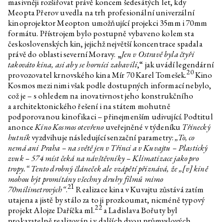
masivněji rozšiřovat právě koncem šedesátých let, kdy
Meopta Přerov uvedla na trh profesionální univerzální
kinoprojektor Meopton umožňující projekci 35mm i 70mm
formátu. Přístrojem bylo postupně vybaveno kolem sta
československých kin, jejichž největší koncentrace spadala
právě do oblasti severní Moravy. „
Jen v Ostravě byla čtyři
takováto kina, asi aby se horníci zabavili
,“ jak uvádí legendární
20
provozovatel krnovského kina Mír 70 Karel Tomešek.
Kino
Kosmos mezi nimi však podle dostupných informací nebylo,
což je – s ohledem na inovativnost jeho konstrukčního
a architektonického řešení i na státem mohutně
podporovanou kinofikaci – přinejmenším udivující. Podtitul
anonce
Kino Kosmos otevřeno
uveřejněné v týdeníku
Třinecký
hutník
vyzdvihuje následující senzační parametry:
„To, co
nemá ani Praha – na světě jen v Třinci a v Kuvajtu – Plastický
zvuk – 574 míst čeká na návštěvníky – Klimatizace jako pro
tropy.“ Tento drobný článeček ale vzápětí přiznává, že „[v] kině
mohou být promítány všechny druhy filmů mimo
21
70milimetrových“
.
Realizace kina v Kuvajtu zůstává zatím
utajena a jistě by stálo za to ji prozkoumat, nicméně typový
22
projekt Alojze Daříčka ml.
a Ladislava Bořuty byl
prokazatelně realizován i v dalších dvou průmyslových