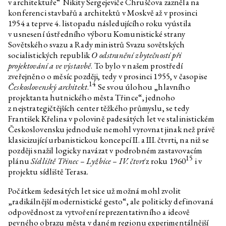
v architektuře“ Nikity Sergejeviče Chruščova zazněla na
konferenci stavbařů a architektů v Moskvě až v prosinci
1954 a teprve 4. listopadu následujícího roku vyústila
v usnesení ústředního výboru Komunistické strany
Sovětského svazu a Rady ministrů Svazu sovětských
socialistických republik
O odstranění zbytečností při
projektování a ve výstavbě
. To bylo v našem prostředí
zveřejněno o měsíc později, tedy v prosinci 1955, v časopise
14
Československý architekt
.
Se svou úlohou „hlavního
projektanta hutnického města Třince“, jednoho
z nejstrategičtějších center těžkého průmyslu, se tedy
František Křelina v polovině padesátých let ve stalinistickém
Československu jednoduše nemohl vyrovnat jinak než právě
klasicizující urbanistickou koncepcí II. a III. čtvrti, na niž se
později snažil logicky navázat v podrobném zastavovacím
15
plánu
Sídliště Třinec – Lyžbice – IV. čtvrť
z roku 1960
i v
projektu sídliště Terasa.
Počátkem šedesátých let sice už možná mohl zvolit
„radikálnější modernistické gesto“, ale politicky definovaná
odpovědnost za vytvoření reprezentativního a ideově
pevného obrazu města v daném regionu experimentálnější