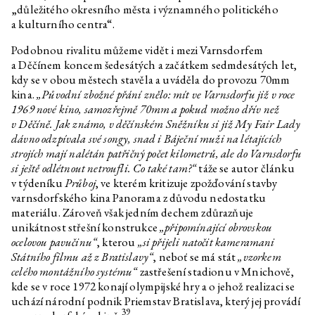
„důležitého okresního města i významného politického
a kulturního centra“.
Podobnou rivalitu můžeme vidět i mezi Varnsdorfem
a Děčínem koncem šedesátých a začátkem sedmdesátých let,
kdy se v obou městech stavěla a uváděla do provozu 70mm
kina.
„Původní zbožné přání znělo: mít ve Varnsdorfu již v roce
1969 nové kino, samozřejmě 70mm a pokud možno dřív než
v Děčíně. Jak známo, v děčínském Sněžníku si již My Fair Lady
dávno odzpívala své songy, snad i Báječní muži na létajících
strojích mají nalétán patřičný počet kilometrů, ale do Varnsdorfu
si ještě odlétnout netroufli. Co také tam?“
táže se autor článku
v týdeníku
Průboj
, ve kterém kritizuje zpožďování stavby
varnsdorfského kina Panorama z důvodu nedostatku
materiálu. Zároveň však jedním dechem zdůrazňuje
unikátnost střešní konstrukce
„připomínající obrovskou
ocelovou pavučinu“
, kterou
„si přijeli natočit kameramani
Státního filmu až z Bratislavy“
, neboť se má stát
„vzorkem
celého montážního systému“
zastřešení stadionu v Mnichově,
kde se v roce 1972 konají olympijské hry a o jehož realizaci se
uchází národní podnik Priemstav Bratislava, který jej provádí
39