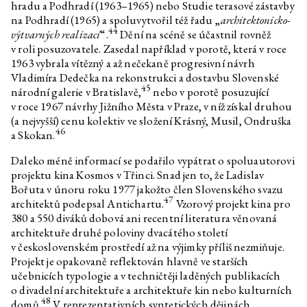
hradu a Podhradí (1963–1965) nebo Studie terasové zástavby
na Podhradí (1965) a spoluvytvořil též řadu „
architektonicko-
44
výtvarných realizací
“.
Dění na scéně se účastnil rovněž
v roli posuzovatele. Zasedal například v porotě, která v roce
1963 vybrala vítězný a až nečekaně progresivní návrh
Vladimíra Dedečka na rekonstrukci a dostavbu Slovenské
45
národní galerie v Bratislavě,
nebo v porotě posuzující
v roce 1967 návrhy Jižního Města v Praze, v níž získal druhou
(a nejvyšší) cenu kolektiv ve složení Krásný, Musil, Ondruška
46
a Skokan.
Daleko méně informací se podařilo vypátrat o spoluautorovi
projektu kina Kosmos v Třinci. Snad jen to, že Ladislav
Bořuta v únoru roku 1977 jakožto člen Slovenského svazu
47
architektů podepsal Antichartu.
Vzorový projekt kina pro
380 a 550 diváků dobová ani recentní literatura věnovaná
architektuře druhé poloviny dvacátého století
v československém prostředí až na výjimky příliš nezmiňuje.
Projekt je opakovaně reflektován hlavně ve starších
učebnicích typologie a v techničtěji laděných publikacích
o divadelní architektuře a architektuře kin nebo kulturních
48
domů.
V reprezentativních syntetických dějinách