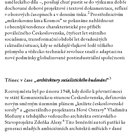
uměleckého díla –, posilují chuť pustit se do výzkumu dobře
Časopis pro děti Krunýř č. 3
dochované dobové projektové i textové dokumentace, reflexí
2
v oborových časopisech a v denním tisku.
Prostřednictvím
András Cséfalvay
Zvířecí kustodi – zajíc
„mikrokosmu kina Kosmos“ se pokusíme nahlédnout
András Cséfalvay
Zvířecí kustodi – včela
i obecnější tendence charakteristické pro příběh
poválečného Československa, čtyřicet let státního
András Cséfalvay
Zvířecí kustodi – sova
socialismu, transformační období let devadesátých
András Cséfalvay
Zvířecí kustodi – srna
i aktuální situaci, kdy se někdejší vlajkové lodě těžkého
András Cséfalvay
Zvířecí kustodi – liška
průmyslu a vědecko-technické revoluce snaží o adaptaci na
nové podmínky globalizované postindustriální společnosti.
András Cséfalvay
Zvířecí kustodi – holub
András Cséfalvay
Zvířecí kustodi – havran
Jiří Žák, Kateřina Konvalinová
Pokud máte kanára se slabým
3
Třinec v čase „
architektury socialistického budování
“
zpěvným hlasem, po tomto
tréninkovém videu už nikdy
Rozvoj města byl po únoru 1948, kdy došlo k převzetí moci
nepřestane zpívat!
ve státě Komunistickou stranou Československa, definován
Annika Eriksson
Kontrolování vypnutého
novým směrným územním plánem „knížete československé
sporáku
sorely“ a „generálního projektanta Nové Ostravy“ Vladimíra
Viktorie Pražáková
Uvěřit
Meduny a tehdejšího vedoucího architekta ostravského
4
Stavoprojektu Zdeňka Alexy.
Tito brněnští autoři patřící ke
David Přílučík
Je to let, nebo pád, čemu chce
generaci mladých ambiciózních architektů mířících v dané
můj přítel propadat?