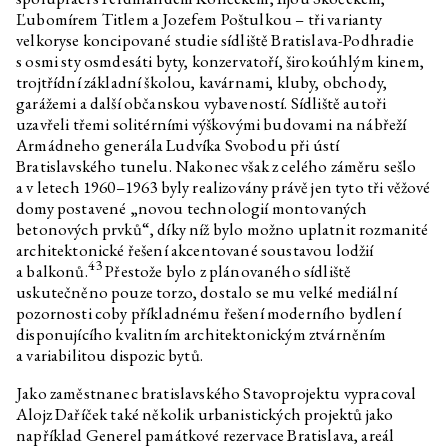
Ľubomírem Titlem a Jozefem Poštulkou – tři varianty
velkoryse koncipované studie sídliště Bratislava-Podhradie
s osmi sty osmdesáti byty, konzervatoří, širokoúhlým kinem,
trojtřídní základní školou, kavárnami, kluby, obchody,
garážemi a další občanskou vybaveností. Sídliště autoři
uzavřeli třemi solitérními výškovými budovami na nábřeží
Armádneho generála Ludvíka Svobodu při ústí
Bratislavského tunelu. Nakonec však z celého záměru sešlo
a v letech 1960–1963 byly realizovány právě jen tyto tři věžové
domy postavené „novou technologií montovaných
betonových prvků“, díky níž bylo možno uplatnit rozmanité
architektonické řešení akcentované soustavou lodžií
43
a balkonů.
Přestože bylo z plánovaného sídliště
uskutečněno pouze torzo, dostalo se mu velké mediální
pozornosti coby příkladnému řešení moderního bydlení
disponujícího kvalitním architektonickým ztvárněním
a variabilitou dispozic bytů.
Jako zaměstnanec bratislavského Stavoprojektu vypracoval
Alojz Daříček také několik urbanistických projektů jako
například Generel památkové rezervace Bratislava, areál