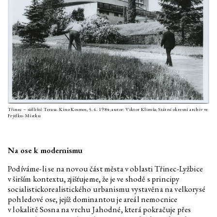
Jakub Majmurek
Naše živé ruiny
Karen Barad
Problematický(é) čas(y) a
ekologie nicoty: Na-vracení, re-
membering a konfrontace s
nevyčíslitelným
PYL (Theresa Schrezenmeir,
Pře/vytváření ruiny
Maria Komarova)
Petr Bakla
Usableness of the list / Portfolio
Michal Novotný
Svázán s krajinami
Třinec – sídliště Terasa. Kino Kosmos, 5. 6. 1984; autor: Viktor Klimša; Státní okresní archiv ve
Frýdku-Místku
Marek Pražák
Svázán s krajinami
Václav Magid
Malá encyklopedie nepatřičností
Jan Nemček
Lidé se nemusejí hlásit
Na ose k modernismu
Monika Kubicová
Básně
Podíváme-li se na novou část města v oblasti Třinec-Lyžbice
v širším kontextu, zjišťujeme, že je ve shodě s principy
Lukáš Likavčan
Uhlíková péče
socialistickorealistického urbanismu vystavěna na velkorysé
Gustave Flaubert
Bouvard a Pécuchet
pohledové ose, jejíž dominantou je areál nemocnice
v lokalitě Sosna na vrchu Jahodné, která pokračuje přes
Marek Pokorný
A znovu G. F.