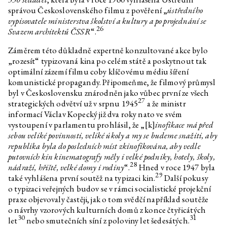
správou Československého filmu z pověření „
ústředního
vypisovatele ministerstva školství a kultury a po projednání se
26
Svazem architektů ČSSR
“.
Záměrem této důkladně expertně konzultované akce bylo
„rozesít“ typizovaná kina po celém státě a poskytnout tak
optimální zázemí filmu coby klíčovému médiu šíření
komunistické propagandy. Připomeňme, že filmový průmysl
byl v Československu znárodněn jako vůbec první ze všech
27
strategických odvětví už v srpnu 1945
a že ministr
informací Václav Kopecký již dva roky nato ve svém
vystoupení v parlamentu prohlásil, že „[k]
inofikace má před
sebou veliké povinnosti, veliké úkoly a my se budeme snažiti, aby
republika byla do posledních míst zkinofikována, aby vedle
putovních kin kinematografy měly i velké podniky, hotely, školy,
28
nádraží, hřiště, velké domy i rodiny
“.
Hned v roce 1947 byla
29
také vyhlášena první soutěž na typizaci kin.
Další pokusy
o typizaci veřejných budov se v rámci socialistické projekční
praxe objevovaly častěji, jak o tom svědčí například soutěže
o návrhy vzorových kulturních domů z konce čtyřicátých
30
31
let
nebo smutečních síní z poloviny let šedesátých.