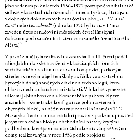
Optimalizované bajky o dobrém
jeho vedením pak v letech 1956–1977 postupně vznikala také
životě
sídliště v katastrálních územích Třinec a Lyžbice, která jsou
v dobových dokumentech označována jako
„II., III. a IV.
Pavla Malinová
Rozhovor k výstavě
Optimalizované bajky o dobrém
čtvrť“
nebo též „
obvod
“ (od roku 1950 byl totiž v Třinci
životě
zaveden úzus označování městských čtvrtí římskými
číslicemi; pod označením I. čtvrť se rozumělo území Starého
Oskar Dawicki
Rozhovor k výstavě
Optimalizované bajky o dobrém
9
Města).
životě
V první etapě byla realizována zástavba II. a III. čtvrti podél
Martin Kohout
Rozhovor k výstavě
Optimalizované bajky o dobrém
ulice Jablunkovské navržená v klasicizujících formách
životě
socialistického realismu s osovou kompozicí, parkovým
středem s novým objektem školy a s řádkovou zástavbou
Krystian Truth Czaplicki
Rozhovor k výstavě
Optimalizované bajky o dobrém
bytových domů stavěných cihelnou technologií, která
životě
oblasti vdechla charakter městskosti. V lokalitě vymezené
ulicemi Jablunkovskou a Komenského pak vznikly tzv.
Habima Fuchs
Rozhovor k výstavě
Optimalizované bajky o dobrém
ansámbly – symetrické konfigurace polouzavřených
životě
obytných bloků, na něž navazuje centrální náměstí T. G.
Masaryka. Tento monumentální prostor s parkem uprostřed
Christelle Kahla
Rozhovor k výstavě
Optimalizované bajky o dobrém
je vymezen dvěma bloky s obchodními partery krytými
životě
podloubím, které jsou na nárožích akcentovány věžovými
domy, realizovanými v roce 1956 podle projektu
Agata Ingarden
Rozhovor k výstavě