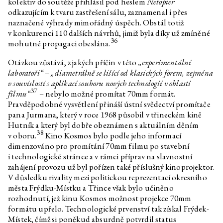
kolektiv do soutěže přihlásil pod heslem
Netopier
odkazujícím k tvaru zastřešení sálu, zaznamenal i přes
naznačené výhrady mimořádný úspěch. Obstál totiž
v konkurenci 110 dalších návrhů, jimiž byla díky už zmíněné
36
mohutné propagaci obeslána.
Otázkou zůstává, z jakých příčin v této
„experimentální
laboratoři“
–
„diametrálně se lišící od klasických forem, zejména
v souvislosti s aplikací souboru nových technologií v oblasti
37
filmu“
– nebylo možné promítat 70mm formát.
Pravděpodobné vysvětlení přináší ústní svědectví promítače
pana Jurmana, který v roce 1968 působil v třineckém kině
Hutník a který byl dobře obeznámen s aktuálním děním
38
v oboru.
Kino Kosmos bylo podle jeho informací
dimenzováno pro promítání 70mm filmu po stavební
i technologické stránce a v rámci příprav na slavnostní
zahájení provozu už byl pořízen také příslušný kinoprojektor.
V důsledku rivality mezi politickou reprezentací okresního
města Frýdku-Místku a Třince však bylo učiněno
rozhodnutí, jež kinu Kosmos možnost projekce 70mm
formátu upřelo. Technologické prvenství tak získal Frýdek-
Místek, čímž si poněkud absurdně potvrdil status