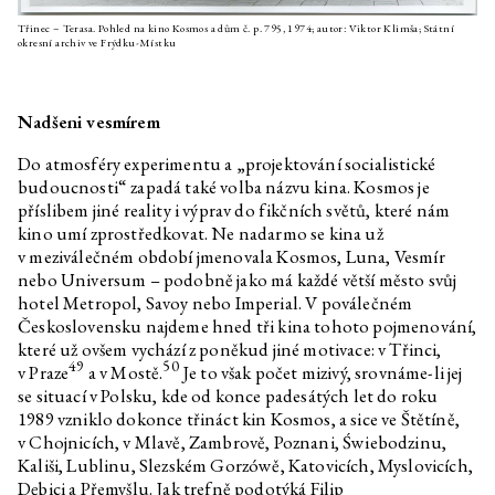
Třinec – Terasa. Pohled na kino Kosmos a dům č. p. 795, 1974; autor: Viktor Klimša; Státní
okresní archiv ve Frýdku-Místku
Nadšeni vesmírem
Do atmosféry experimentu a „projektování socialistické
budoucnosti“ zapadá také volba názvu kina. Kosmos je
příslibem jiné reality i výprav do fikčních světů, které nám
kino umí zprostředkovat. Ne nadarmo se kina už
v meziválečném období jmenovala Kosmos, Luna, Vesmír
nebo Universum – podobně jako má každé větší město svůj
hotel Metropol, Savoy nebo Imperial. V poválečném
Československu najdeme hned tři kina tohoto pojmenování,
které už ovšem vychází z poněkud jiné motivace: v Třinci,
49
50
v Praze
a v Mostě.
Je to však počet mizivý, srovnáme-li jej
se situací v Polsku, kde od konce padesátých let do roku
1989 vzniklo dokonce třináct kin Kosmos, a sice ve Štětíně,
v Chojnicích, v Mlavě, Zambrově, Poznani, Świebodzinu,
Kališi, Lublinu, Slezském Gorzówě, Katovicích, Myslovicích,
Dębici a Přemyšlu. Jak trefně podotýká Filip