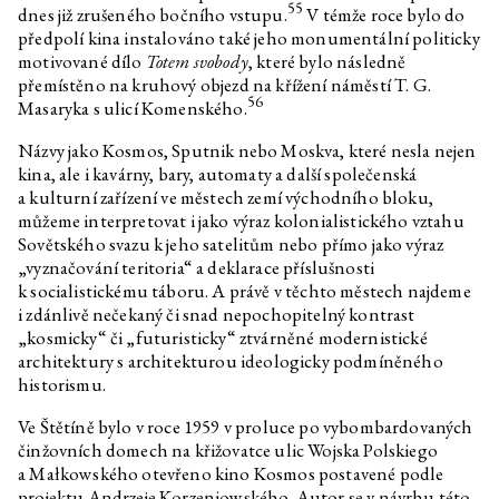
55
dnes již zrušeného bočního vstupu.
V témže roce bylo do
předpolí kina instalováno také jeho monumentální politicky
motivované dílo
Totem svobody
, které bylo následně
přemístěno na kruhový objezd na křížení náměstí T. G.
56
Masaryka s ulicí Komenského.
Názvy jako Kosmos, Sputnik nebo Moskva, které nesla nejen
kina, ale i kavárny, bary, automaty a další společenská
a kulturní zařízení ve městech zemí východního bloku,
můžeme interpretovat i jako výraz kolonialistického vztahu
Sovětského svazu k jeho satelitům nebo přímo jako výraz
„vyznačování teritoria“ a deklarace příslušnosti
k socialistickému táboru. A právě v těchto městech najdeme
i zdánlivě nečekaný či snad nepochopitelný kontrast
„kosmicky“ či „futuristicky“ ztvárněné modernistické
architektury s architekturou ideologicky podmíněného
historismu.
Ve Štětíně bylo v roce 1959 v proluce po vybombardovaných
činžovních domech na křižovatce ulic Wojska Polskiego
a Małkowského otevřeno kino Kosmos postavené podle
projektu Andrzeje Korzeniowského. Autor se v návrhu této