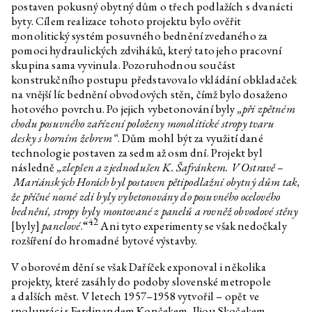
postaven pokusný obytný dům o třech podlažích s dvanácti
byty. Cílem realizace tohoto projektu bylo ověřit
monolitický systém posuvného bednění zvedaného za
pomoci hydraulických zdviháků, který tato jeho pracovní
skupina sama vyvinula. Pozoruhodnou součást
konstrukčního postupu představovalo vkládání obkladaček
na vnější líc bednění obvodových stěn, čímž bylo dosaženo
hotového povrchu. Po jejich vybetonování byly
„při zpětném
chodu posuvného zařízení položeny monolitické stropy tvaru
desky s horním žebrem“
. Dům mohl být za využití dané
technologie postaven za sedm až osm dní. Projekt byl
následně
„zlepšen a zjednodušen K. Šafránkem. V Ostravě –
Mariánských Horách byl postaven pětipodlažní obytný dům tak,
že příčné nosné zdi byly vybetonovány do posuvného ocelového
bednění, stropy byly montované z panelů a rovněž obvodové stěny
42
[byly]
panelové
.“
Ani tyto experimenty se však nedočkaly
rozšíření do hromadné bytové výstavby.
V oborovém dění se však Daříček exponoval i několika
projekty, které zasáhly do podoby slovenské metropole
a dalších měst. V letech 1957–1958 vytvořil – opět ve
spolupráci s Ferdinandem Končekem, Iljou Skočekem,