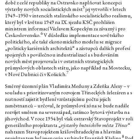
době z celé republiky na Ostravsko naplňovat koncepci
Edith Jeřábková
Zvířecí zpravodajství
5
výstavby nových socialistických měst
jej vytvořili v letech
1949–1950 v intencích stalinského socialistického realismu,
Daniela & Linda Dostálková
Dan Walwin: Úleva
který byl v květnu 1949 na IX. sjezdu KSČ prohlášen
Ukrajinská kultura v době ruské
ministrem informací Václavem Kopeckým za závazný i pro
agrese
6
Československo.
V důsledku implementace sovětského
Volně přístupné knihy k tématu
politického, ale také ekonomického modelu se migrace
ukrajinské kultury v době ruské
„politicky kariérních architektů“ a zástupců dalších profesí
agrese
spojených s poválečnou industrializací a s budováním
Jakub Adamec, Marek Pokorný
Slyším růst trávu
nových měst projevovala i v ostatních strategických
průmyslových oblastech státu, jako například na Mostecku,
Clemens Poole
O obnovené zemi: Lokalizovat
7
v Nové Dubnici či v Košicích.
ukrajinský osud
Marek Pokorný
Měli nás za živé a prchali s
Směrný územní plán Vladimíra Meduny a Zdeňka Alexy – v
křikem
souladu s prioritizovaným rozvojem Třineckých železáren a s
nutností zajistit bydlení vzrůstajícímu počtu jejich
Özgür Kar
Rozhovor k výstavě
Optimalizované bajky o dobrém
zaměstnanců – určoval, že průmyslová zóna se bude nadále
životě
rozvíjet směrem na severozápad, zatímco bytová výstavba na
jihovýchod. V roce 1954 byl však ostravský Stavoprojekt v roli
Yalda Afsah
Rozhovor k výstavě
Optimalizované bajky o dobrém
generálního projektanta „
výstavby hutnického města Třince
“
životě
nahrazen Stavoprojektem královéhradeckým a hlavním
8
projektantem byl jmenován architekt František Křelina.
Pod
Sebastian Jefford
Rozhovor k výstavě