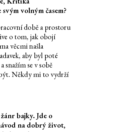
e, Kritika
CS
EN
5
text
1.200 slov
se svým volným časem?
racovní době a prostoru
CS
EN
5
text
700 slov
ve o tom, jak obojí
ěma věcmi našla
žadavek, aby byl poté
 a snažím se v sobě
 být. Někdy mi to vydrží
CS
EN
5
text
800 slov
CS
EN
5
text
700 slov
žánr bajky. Jde o
ávod na dobrý život,
CS
EN
5
audio