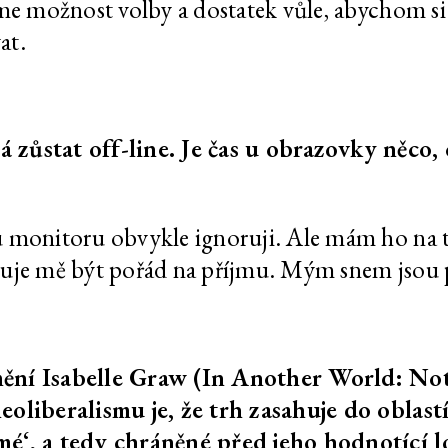
e možnost volby a dostatek vůle, abychom si vy
křikem
at.
avě
Optimalizované bajky o
202
bajky o
dobrém životě
zůstat off-line. Je čas u obrazovky něco,
avě
Optimalizované bajky o
202
bajky o
dobrém životě
 monitoru obvykle ignoruji. Ale mám ho na t
avě
Optimalizované bajky o
202
bajky o
dobrém životě
uje mě být pořád na příjmu. Mým snem jsou p
avě
Optimalizované bajky o
202
bajky o
dobrém životě
ění Isabelle Graw (In Another World: Not
oliberalismu je, že trh zasahuje do oblastí
avě
Optimalizované bajky o
202
é‘, a tedy chráněné před jeho hodnotící lo