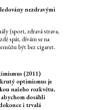
ásledovány nezdravými
CS
EN
3
video
21:24
y (sport, zdravá strava,
dě spát, dívám se na
CS
EN
3
video
5:34
0:40
nemůžu být bez cigaret.
CS
EN
3
video
7:03
timismus (2011)
CS
EN
3
video
12:08
 krutý optimismus je
žkou našeho rozkvětu.
CS
EN
3
text
1.300 slov
í, abychom dosáhli
dokonce i trvalá