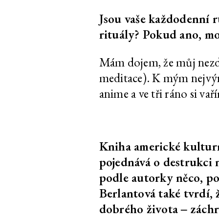
Jsou vaše každodenní r
Jiří Žák, Kateřina
Pokud máte kan
Konvalinová
slabým zpěvným
rituály? Pokud ano, mo
po tomto tréni
videu už nikdy 
Mám dojem, že můj nezdra
zpívat!
meditace). K mým nejvýr
Annika Eriksson
Kontrolování v
anime a ve tři ráno si v
sporáku
Viktorie Pražáková
Uvěřit
Kniha americké kultur
David Přílučík
Je to let, nebo 
pojednává o destrukci n
chce můj přítel
podle autorky něco, po
Edith Jeřábková
Zvířecí zpravoda
Berlantová také tvrdí, 
dobrého života ‒ záchra