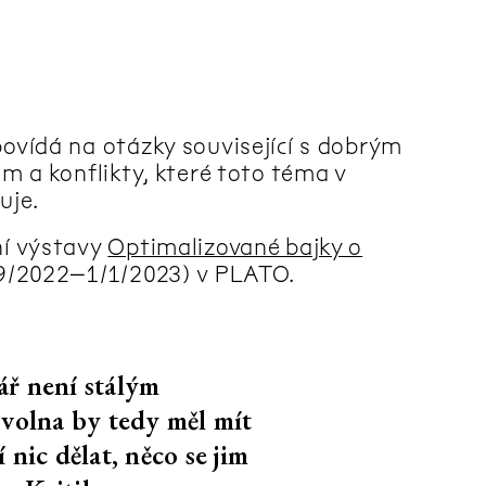
CS
EN
5
text
400 slov
ovídá na otázky související s dobrým
m a konflikty, které toto téma v
CS
EN
5
text
1.700 slov
uje.
í výstavy
Optimalizované bajky o
9/2022–1/1/2023) v PLATO.
CS
EN
5
text
7.000 slov
ář není stálým
 volna by tedy měl mít
CS
EN
5
text
3.000 slov
 nic dělat, něco se jim