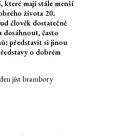
 které mají stále menší
CS
EN
3
text
800 slov
obrého života 20.
kud člověk dostatečně
CS
EN
3
text
100 slov
a dosáhnout, často
; představit si jinou
představy o dobrém
CS
EN
3
text
500 slov
 den jíst brambory
CS
EN
3
text
400 slov
CS
EN
3
text
1.700 slov
CS
EN
3
text
900 slov