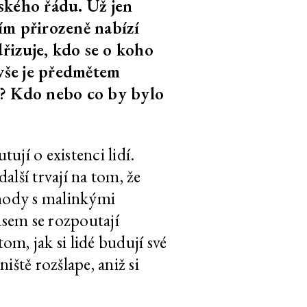
ského řádu. Už jen
CS
4
audio
ím přirozeně nabízí
řizuje, kdo se o koho
CS
EN
4
text
900 slov
 vše je předmětem
PL
y? Kdo nebo co by bylo
CS
EN
4
text
1.000 slov
ují o existenci lidí.
CS
EN
4
text
1.300 slov
další trvají na tom, že
ochody s malinkými
4
text
asem se rozpoutají
om, jak si lidé budují své
ště rozšlape, aniž si
CS
EN
4
text
200 slov