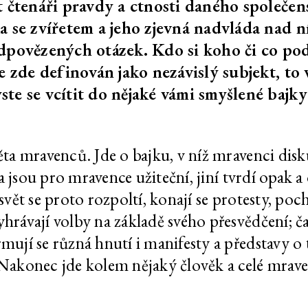
t čtenáři pravdy a ctnosti daného společen
borou
Barbora Lungová:
202
a se zvířetem a jeho zjevná nadvláda nad n
Charisma
dpovězených otázek. Kdo si koho či co pod
 a zeď
Klíčová dírka
202
e zde definován jako nezávislý subjekt, to
Prales, zahrada a zeď
te se vcítit do nějaké vámi smyšlené bajk
 a dar
Barbora Lungová:
202
Charisma
ěta mravenců. Jde o bajku, v níž mravenci diskut
 fantazie.
Julie Béna: Fantasy
202
 a jsou pro mravence užiteční, jiní tvrdí opak a 
 svět se proto rozpoltí, konají se protesty, p
Uprchlá, našel skrýš,
202
yhrávají volby na základě svého přesvědčení; č
stále uniká
mují se různá hnutí i manifesty a představy o t
Nakonec jde kolem nějaký člověk a celé mraveni
 Krunýř č.
Uprchlá, našel skrýš,
202
stále uniká