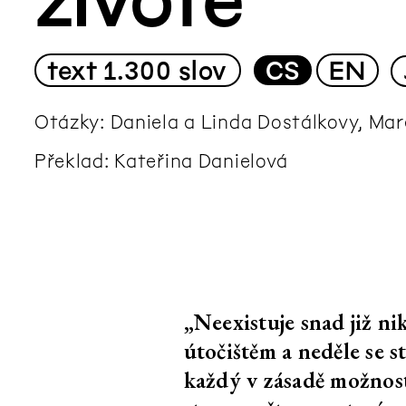
Marianna Dobkovská
Edith Jeřábková
Monika Pascoe M
text
1.300 slov
CS
EN
Vzpomínky, kter
nepatří
Otázky: Daniela a Linda Dostálkovy, Ma
Daniela Dostálková,
K pročištění chu
Překlad: Kateřina Danielová
Linda Dostálková
Markéta Žáčková
Kino Kosmos po
„Neexistuje snad již n
Kosmickým slu
útočištěm a neděle se s
Daniela Dostálková,
Kino Kosmos
každý v zásadě možnost 
Linda Dostálková