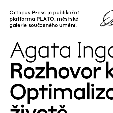
Octopus Press je publikační
Vše
Vše
platforma PLATO, městské
CS
audio
galerie současného umění.
DE
image
EN
text
Agata Ing
FR
video
PL
Rozhovor 
Autor
Název
▶
▶
Optimaliz
Marek Pokorný
Úvod k výstavě
Rosario Talevi
Toxický prach
životě
Edith Jeřábková,
Půda a přátelé