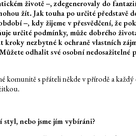
ickém životě ‒, zdegenerovaly do fantazií,
eva
Dan Walwin: Úleva
202
mohou žít. Jak touha po určité představě d
 období ‒, kdy žijeme v přesvědčení, že po
ura v době
Nechť dlouhá. Cesta.
202
ňuje určité podmínky, může dobrého život
Vede. Ke. Schodům v.
Nebesích
 kroky nezbytné k ochraně vlastních zájmů
ůžete odhalit své osobní nedosažitelné 
knihy k
Nechť dlouhá. Cesta.
202
ké kultury
Vede. Ke. Schodům v.
rese
Nebesích
lné komunitě s přáteli někde v přírodě a každý
u
Slyším růst trávu
202
žitkou.
i:
Nechť dlouhá. Cesta.
202
jinský
Vede. Ke. Schodům v.
Nebesích
í styl, nebo jsme jím vybíráni?
a prchali s
Měli nás za živé a prchali s
202