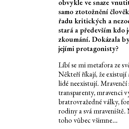
obvykle ve snaze vnuti
Rozhovor s Bar
samo ztotožnění člověk
Lungovou
řadu kritických a nezo
Edith Jeřábková, Jan
Prales, zahrada
stará a především kdo j
Albert Šturma
zkoumání. Dokázala bys
jejími protagonisty?
Marek Pokorný
Barbora Lungová
malby
Líbí se mi metafora ze sv
Marek Pokorný
Julie ve světech
Někteří říkají, že existují
Na okraj.
lidé neexistují. Mravenčí
Holubí noviny
transparenty, mravenci v
bratrovražedné války, for
rodiny a svá mraveniště. 
Časopis pro děti
3
toho vůbec všimne…