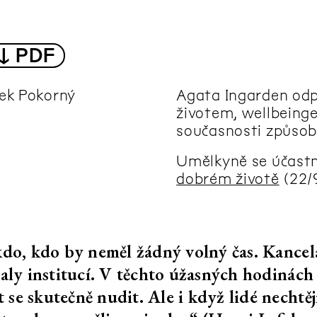
ikyšková:
Klíčová dírka
202
é mi
Monika Pascoe Mikyšková:
↓ PDF
Vzpomínky, které mi
nepatří
rek Pokorný
Agata Ingarden odp
životem, wellbeinge
ti
Alina Schmuch:
202
současnosti způsob
prosakování
Marek Meduna: Ostrov
Umělkyně se účastn
relativní stability
dobrém životě
(22/
Boris Camaca: Lokomoce
(Neukončená cesta)
d
Kino Kosmos
202
ikdo, kdo by neměl žádný volný čas. Kancel
ncem
taly institucí. V těchto úžasných hodinách
Kino Kosmos
202
se skutečně nudit. Ale i když lidé nechtějí