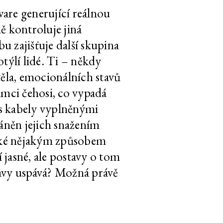
CS
EN
4
video
33:18
are generující reálnou
ě kontroluje jiná
CS
EN
4
video
32:32
 zajišťuje další skupina
otýlí lidé. Ti – někdy
CS
EN
4
video
28:05
těla, emocionálních stavů
mci čehosi, co vypadá
CS
EN
4
video
33:45
 s kabely vyplněnými
háněn jejich snažením
 také nějakým způsobem
CS
EN
4
video
32:05
í jasné, ale postavy o tom
tavy uspává? Možná právě
CS
EN
3
video
32:20
CS
EN
3
video
21:24