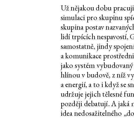
András Cséfalvay
Zvířecí kustodi –
Už nějakou dobu pracuji 
simulaci pro skupinu spí
András Cséfalvay
Zvířecí kustodi –
skupina postav nazvaných
lidí trpících nespavostí,
András Cséfalvay
Zvířecí kustodi 
samostatně, jindy spojen
a komunikace prostředni
András Cséfalvay
Zvířecí kustodi 
jako systém vybudovaný 
hlínou v budově, z níž v
a energií, a to i když se
András Cséfalvay
Zvířecí kustodi –
udržuje jejich tělesné fu
později debatují. A jak
András Cséfalvay
Zvířecí kustodi 
idea nedosažitelného „do
András Cséfalvay
Zvířecí kustodi 