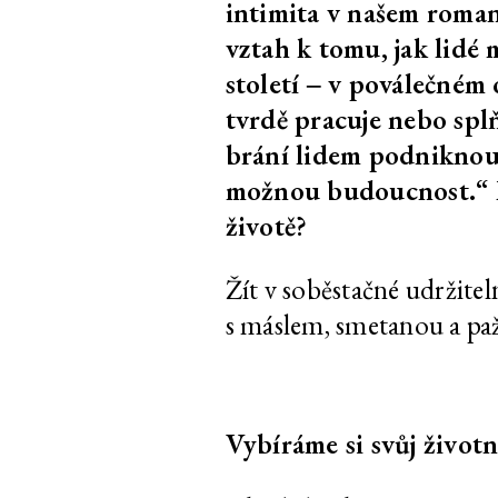
intimita v našem romant
Daniela & Linda
Dan Walwin: Úl
Dostálková
vztah k tomu, jak lidé 
století ‒ v poválečném
Ukrajinská kult
tvrdě pracuje nebo spl
ruské agrese
brání lidem podniknout
možnou budoucnost.“ M
Volně přístupné 
tématu ukrajins
životě?
v době ruské ag
Žít v soběstačné udržite
Jakub Adamec, Marek
Slyším růst tráv
s máslem, smetanou a pa
Pokorný
Clemens Poole
O obnovené zem
Lokalizovat ukra
osud
Vybíráme si svůj životn
Marek Pokorný
Měli nás za živé 