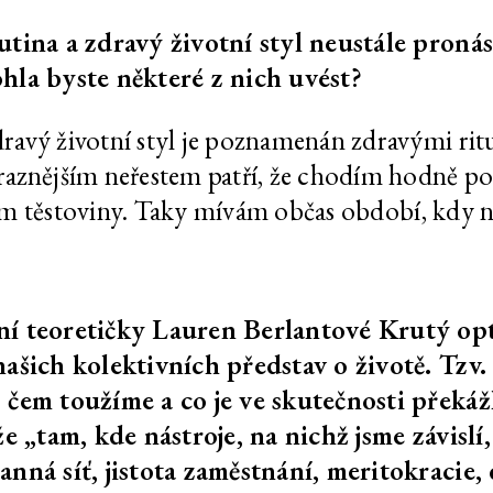
utina a zdravý životní styl neustále pron
ára se
Uprchlá, našel skrýš,
202
 hlasem,
stále uniká
hla byste některé z nich uvést?
nkovém
nepřestane
vý životní styl je poznamenán zdravými rituál
aznějším neřestem patří, že chodím hodně poz
ypnutého
Uprchlá, našel skrýš,
202
ařím těstoviny. Taky mívám občas období, kdy 
stále uniká
Uprchlá, našel skrýš,
202
stále uniká
ní teoretičky Lauren Berlantové Krutý op
pád, čemu
Uprchlá, našel skrýš,
202
ašich kolektivních představ o životě. Tzv.
 propadat?
stále uniká
 čem toužíme a co je ve skutečnosti překá
jství
Uprchlá, našel skrýš,
202
že „tam, kde nástroje, na nichž jsme závisl
stále uniká
nná síť, jistota zaměstnání, meritokracie, 