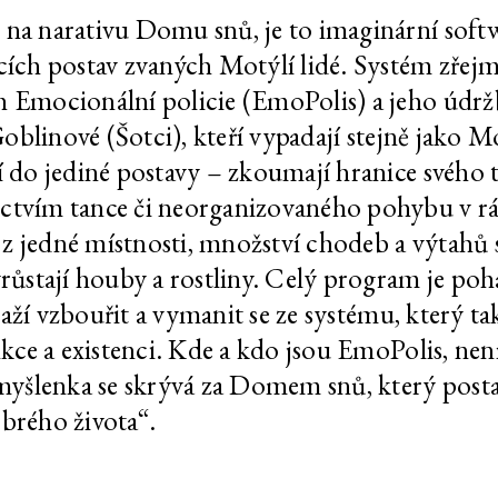
 zajíc
Uprchlá, našel skrýš,
202
na narativu Domu snů, je to imaginární softw
stále uniká
cích postav zvaných Motýlí lidé. Systém zřejm
 včela
Uprchlá, našel skrýš,
202
 Emocionální policie (EmoPolis) a jeho údržbu
stále uniká
 Goblinové (Šotci), kteří vypadají stejně jako M
– sova
Uprchlá, našel skrýš,
202
í do jediné postavy – zkoumají hranice svého 
stále uniká
ctvím tance či neorganizovaného pohybu v rá
– srna
Uprchlá, našel skrýš,
202
z jedné místnosti, množství chodeb a výtahů
stále uniká
yrůstají houby a rostliny. Celý program je po
 snaží vzbouřit a vymanit se ze systému, který
 liška
Uprchlá, našel skrýš,
202
stále uniká
nkce a existenci. Kde a kdo jsou EmoPolis, nen
á myšlenka se skrývá za Domem snů, který pos
– holub
Uprchlá, našel skrýš,
202
stále uniká
brého života“.
– havran
Uprchlá, našel skrýš,
202
stále uniká