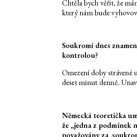
Chtěla bych věřit, že mám
křikem
který nám bude vyhovov
Özgür Kar
Rozhovor k výst
Optimalizované 
dobrém životě
Soukromí dnes znamená 
Yalda Afsah
Rozhovor k výst
Optimalizované 
kontrolou?
dobrém životě
Omezení doby strávené u
Sebastian Jefford
Rozhovor k výst
Optimalizované 
deset minut denně. Unav
dobrém životě
Pavla Malinová
Rozhovor k výst
Optimalizované 
Německá teoretička um
dobrém životě
že „jedna z podmínek ne
Oskar Dawicki
Rozhovor k výst
považovány za ‚soukrom