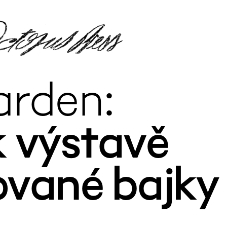
arden
k výstavě
Výstava / Projekt
Rok
▶
ované bajky
Půda a přátelé
202
Půda a přátelé
202
Půda a přátelé
202