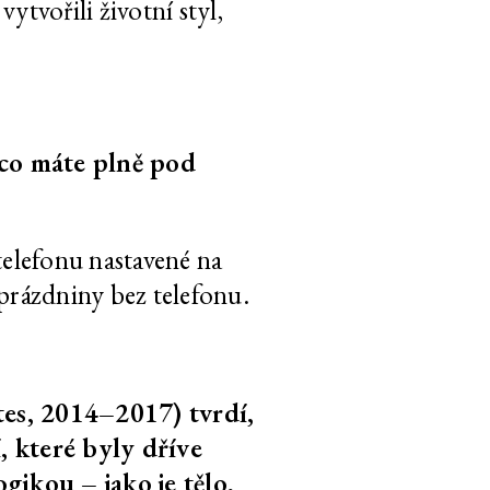
tvořili životní styl,
CS
EN
2
text
800 slov
 co máte plně pod
CS
EN
2
text
700 slov
elefonu nastavené na
CS
EN
2
text
600 slov
rázdniny bez telefonu.
CS
EN
2
text
1.400 slov
es, 2014–2017) tvrdí,
, které byly dříve
CS
EN
2
text
800 slov
gikou – jako je tělo,