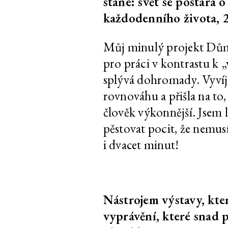
stane: svět se postará 
Daniela Dostálková,
Dorota Jurczak:
každodenního života, 2
Linda Dostálková
Sciak etc.
Můj minulý projekt Dům 
Daniela Dostálková,
Kurátorský text 
pro práci v kontrastu k 
Linda Dostálková
Petra Bosáka, R
Jansy a Adama
splývá dohromady. Vyvíjí
rovnováhu a přišla na to,
člověk výkonnější. Jsem l
pěstovat pocit, že nemus
i dvacet minut!
Daniela Dostálková,
Kurátorský text 
Linda Dostálková
Martina Zetové
Edith Jeřábková
Klíčky
Nástrojem výstavy, kter
vyprávění, které snad
Petr Bakla
Cello & Piano