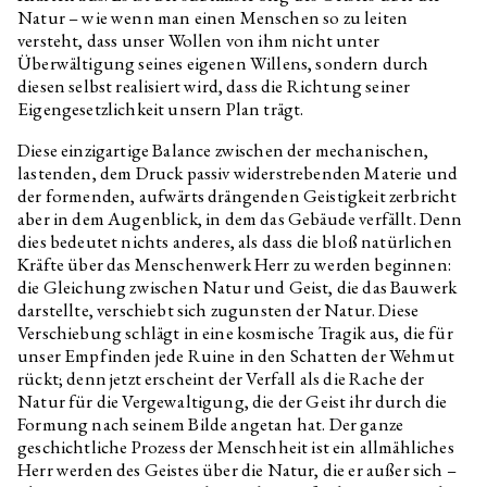
my friend is falling for?
Natur – wie wenn man einen Menschen so zu leiten
versteht, dass unser Wollen von ihm nicht unter
Edith Jeřábková
Animal News
Überwältigung seines eigenen Willens, sondern durch
Daniela & Linda Dostálková
Dan Walwin: Relief
diesen selbst realisiert wird, dass die Richtung seiner
Eigengesetzlichkeit unsern Plan trägt.
Ukrainian Culture at the Time
of Russian Aggression
Diese einzigartige Balance zwischen der mechanischen,
Freely Accessible Books on the
lastenden, dem Druck passiv widerstrebenden Materie und
Topic of Ukrainian Culture at
the Time of Russian Aggression
der formenden, aufwärts drängenden Geistigkeit zerbricht
aber in dem Augenblick, in dem das Gebäude verfällt. Denn
Marek Pokorný
They Thought We Were Alive
dies bedeutet nichts anderes, als dass die bloß natürlichen
and They Run Screaming
Kräfte über das Menschenwerk Herr zu werden beginnen:
Clemens Poole
On Renewed Land: Locating
die Gleichung zwischen Natur und Geist, die das Bauwerk
Ukrainian Destiny
darstellte, verschiebt sich zugunsten der Natur. Diese
Jakub Adamec, Marek Pokorný
I Can Hear the Grass Grow
Verschiebung schlägt in eine kosmische Tragik aus, die für
unser Empfinden jede Ruine in den Schatten der Wehmut
Özgür Kar
Interview related to the
rückt; denn jetzt erscheint der Verfall als die Rache der
exhibition Optimised Fables
about a Good Life
Natur für die Vergewaltigung, die der Geist ihr durch die
Formung nach seinem Bilde angetan hat. Der ganze
Yalda Afsah
Interview related to the
geschichtliche Prozess der Menschheit ist ein allmähliches
exhibition Optimised Fables
about a Good Life
Herr werden des Geistes über die Natur, die er außer sich –