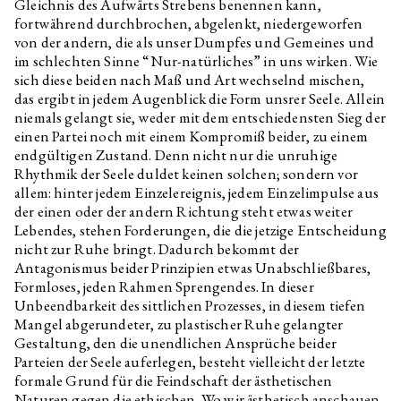
Gleichnis des Aufwärts Strebens benennen kann,
fortwährend durchbrochen, abgelenkt, niedergeworfen
von der andern, die als unser Dumpfes und Gemeines und
im schlechten Sinne “Nur-natürliches” in uns wirken. Wie
sich diese beiden nach Maß und Art wechselnd mischen,
das ergibt in jedem Augenblick die Form unsrer Seele. Allein
niemals gelangt sie, weder mit dem entschiedensten Sieg der
einen Partei noch mit einem Kompromiß beider, zu einem
endgültigen Zustand. Denn nicht nur die unruhige
Rhythmik der Seele duldet keinen solchen; sondern vor
allem: hinter jedem Einzelereignis, jedem Einzelimpulse aus
der einen oder der andern Richtung steht etwas weiter
Lebendes, stehen Forderungen, die die jetzige Entscheidung
nicht zur Ruhe bringt. Dadurch bekommt der
Antagonismus beider Prinzipien etwas Unabschließbares,
Formloses, jeden Rahmen Sprengendes. In dieser
Unbeendbarkeit des sittlichen Prozesses, in diesem tiefen
Mangel abgerundeter, zu plastischer Ruhe gelangter
Gestaltung, den die unendlichen Ansprüche beider
Parteien der Seele auferlegen, besteht vielleicht der letzte
formale Grund für die Feindschaft der ästhetischen
Naturen gegen die ethischen. Wo wir ästhetisch anschauen,