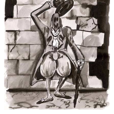
Daniela Dostálková, Linda
Kino Kosmos
Dostálková
Daniela Dostálková, Linda
Dorota Jurczak: Pyk, Sciak etc.
Dostálková
Edith Jeřábková
Sprouts
Daniela Dostálková, Linda
Curatorial text for the
Dostálková
exhibition by Petr Bosák, Robert
Jansa and Adam Macháček
Daniela Dostálková, Linda
Curatorial text for Martin
Dostálková
Zetová's exhibition
Petr Bakla
Cello & Piano
Edith Jeřábková, Jan Albert
Primeval Forest, Garden and
Šturma
Wall
Interview with Barbora
Lungová
Marek Pokorný
Barbora Lungová and the gift
of painting
Marek Pokorný
Julie in the Worlds of Fantasy.
Marginalia.