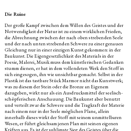
Pigeon newspaper
Die Ruine
Workbook for children The Shell
No. 3
Der große Kampf zwischen dem Willen des Geistes und der
András Cséfalvay
Zvířecí kustodi – Bee
Notwendigkeit der Natur ist zu einem wirklichen Frieden,
die Abrechnung zwischen der nach oben strebenden Seele
András Cséfalvay
Animal Custodians – Rabbit
und der nach unten strebenden Schwere zu einer genauen
András Cséfalvay
Animal Custodians – Owl
Gleichung nur in einer einzigen Kunst gekommen: in der
András Cséfalvay
Animal Custodians – Fox
Baukunst. Die Eigengesetzlichkeit des Materials in der
Poesie, Malerei, Musik muss dem künstlerischen Gedanken
András Cséfalvay
Animal Custodians – Deer
stumm dienen, er hat in dem vollendeten Werk den Stoff in
András Cséfalvay
Animal Custodians – Pigeon
sich eingesogen, ihn wie unsichtbar gemacht. Selbst in der
Plastik ist das tastbare Stück Marmor nicht das Kunstwerk;
András Cséfalvay
Animal Custodians – Raven
was zu diesem der Stein oder die Bronze an Eigenem
Jiří Žák, Kateřina Konvalinová
If you have a canary with a poor
dazugeben, wirkt nur als ein Ausdrucksmittel der seelisch-
singing voice, it will never stop
schöpferischen Anschauung. Die Baukunst aber benutzt
singing after this training video!
und verteilt zwar die Schwere und die Tragkraft der Materie
Annika Eriksson
Checking the Stove
nach einem nur in der Seele möglichen Plane, allein
innerhalb dieses wirkt der Stoff mit seinem unmittelbaren
Viktorie Pražáková
Trust
Wesen, er führt gleichsam jenen Plan mit seinen eigenen
David Přílučík
Is it the flight or the fall what
Kräften aus. Es ist der sublimste Sieg des Geistes über die