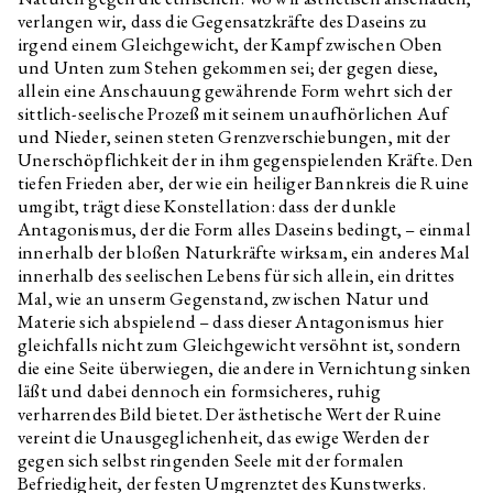
verlangen wir, dass die Gegensatzkräfte des Daseins zu
irgend einem Gleichgewicht, der Kampf zwischen Oben
und Unten zum Stehen gekommen sei; der gegen diese,
allein eine Anschauung gewährende Form wehrt sich der
sittlich-seelische Prozeß mit seinem unaufhörlichen Auf
und Nieder, seinen steten Grenzverschiebungen, mit der
Unerschöpflichkeit der in ihm gegenspielenden Kräfte. Den
tiefen Frieden aber, der wie ein heiliger Bannkreis die Ruine
umgibt, trägt diese Konstellation: dass der dunkle
Antagonismus, der die Form alles Daseins bedingt, – einmal
innerhalb der bloßen Naturkräfte wirksam, ein anderes Mal
innerhalb des seelischen Lebens für sich allein, ein drittes
Mal, wie an unserm Gegenstand, zwischen Natur und
Materie sich abspielend – dass dieser Antagonismus hier
gleichfalls nicht zum Gleichgewicht versöhnt ist, sondern
die eine Seite überwiegen, die andere in Vernichtung sinken
läßt und dabei dennoch ein formsicheres, ruhig
verharrendes Bild bietet. Der ästhetische Wert der Ruine
vereint die Unausgeglichenheit, das ewige Werden der
gegen sich selbst ringenden Seele mit der formalen
Befriedigheit, der festen Umgrenztet des Kunstwerks.