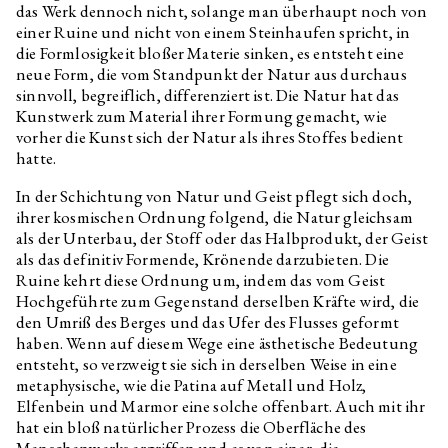
das Werk dennoch nicht, solange man überhaupt noch von
einer Ruine und nicht von einem Steinhaufen spricht, in
die Formlosigkeit bloßer Materie sinken, es entsteht eine
neue Form, die vom Standpunkt der Natur aus durchaus
sinnvoll, begreiflich, differenziert ist. Die Natur hat das
Kunstwerk zum Material ihrer Formung gemacht, wie
vorher die Kunst sich der Natur als ihres Stoffes bedient
hatte.
In der Schichtung von Natur und Geist pflegt sich doch,
ihrer kosmischen Ordnung folgend, die Natur gleichsam
als der Unterbau, der Stoff oder das Halbprodukt, der Geist
als das definitiv Formende, Krönende darzubieten. Die
Ruine kehrt diese Ordnung um, indem das vom Geist
Hochgeführte zum Gegenstand derselben Kräfte wird, die
den Umriß des Berges und das Ufer des Flusses geformt
haben. Wenn auf diesem Wege eine ästhetische Bedeutung
entsteht, so verzweigt sie sich in derselben Weise in eine
metaphysische, wie die Patina auf Metall und Holz,
Elfenbein und Marmor eine solche offenbart. Auch mit ihr
hat ein bloß natürlicher Prozess die Oberfläche des
Menschenwerks ergriffen und es von einer, die