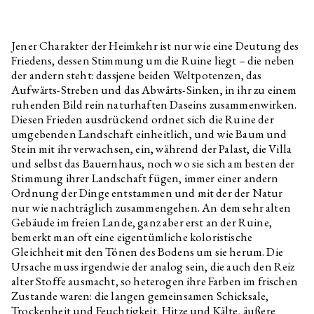
Jener Charakter der Heimkehr ist nur wie eine Deutung des
Friedens, dessen Stimmung um die Ruine liegt – die neben
der andern steht: dassjene beiden Weltpotenzen, das
Aufwärts-Streben und das Abwärts-Sinken, in ihr zu einem
ruhenden Bild rein naturhaften Daseins zusammenwirken.
Diesen Frieden ausdrückend ordnet sich die Ruine der
umgebenden Landschaft einheitlich, und wie Baum und
Stein mit ihr verwachsen, ein, während der Palast, die Villa
und selbst das Bauernhaus, noch wo sie sich am besten der
Stimmung ihrer Landschaft fügen, immer einer andern
Ordnung der Dinge entstammen und mit der der Natur
nur wie nachträglich zusammengehen. An dem sehr alten
Gebäude im freien Lande, ganz aber erst an der Ruine,
bemerkt man oft eine eigentümliche koloristische
Gleichheit mit den Tönen des Bodens um sie herum. Die
Ursache muss irgendwie der analog sein, die auch den Reiz
alter Stoffe ausmacht, so heterogen ihre Farben im frischen
Zustande waren: die langen gemeinsamen Schicksale,
Trockenheit und Feuchtigkeit, Hitze und Kälte, äußere