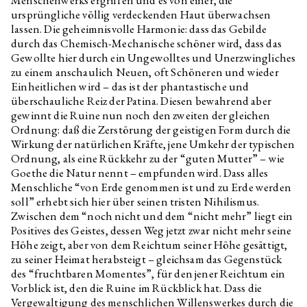
ursprüngliche völlig verdeckenden Haut überwachsen
lassen. Die geheimnisvolle Harmonie: dass das Gebilde
durch das Chemisch-Mechanische schöner wird, dass das
Gewollte hier durch ein Ungewolltes und Unerzwingliches
zu einem anschaulich Neuen, oft Schöneren und wieder
Einheitlichen wird – das ist der phantastische und
überschauliche Reiz der Patina. Diesen bewahrend aber
gewinnt die Ruine nun noch den zweiten der gleichen
Ordnung: daß die Zerstörung der geistigen Form durch die
Wirkung der natürlichen Kräfte, jene Umkehr der typischen
Ordnung, als eine Rückkehr zu der “guten Mutter” – wie
Goethe die Natur nennt – empfunden wird. Dass alles
Menschliche “von Erde genommen ist und zu Erde werden
soll” erhebt sich hier über seinen tristen Nihilismus.
Zwischen dem “noch nicht und dem “nicht mehr” liegt ein
Positives des Geistes, dessen Weg jetzt zwar nicht mehr seine
Höhe zeigt, aber von dem Reichtum seiner Höhe gesättigt,
zu seiner Heimat herabsteigt – gleichsam das Gegenstück
des “fruchtbaren Momentes”, für den jener Reichtum ein
Vorblick ist, den die Ruine im Rückblick hat. Dass die
Vergewaltigung des menschlichen Willenswerkes durch die