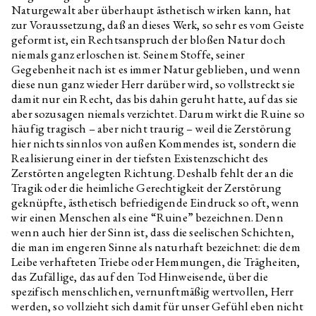
Naturgewalt aber überhaupt ästhetisch wirken kann, hat
zur Voraussetzung, daß an dieses Werk, so sehr es vom Geiste
geformt ist, ein Rechtsanspruch der bloßen Natur doch
niemals ganz erloschen ist. Seinem Stoffe, seiner
Gegebenheit nach ist es immer Natur geblieben, und wenn
diese nun ganz wieder Herr darüber wird, so vollstreckt sie
damit nur ein Recht, das bis dahin geruht hatte, auf das sie
aber sozusagen niemals verzichtet. Darum wirkt die Ruine so
häufig tragisch – aber nicht traurig – weil die Zerstörung
hier nichts sinnlos von außen Kommendes ist, sondern die
Realisierung einer in der tiefsten Existenzschicht des
Zerstörten angelegten Richtung. Deshalb fehlt der an die
Tragik oder die heimliche Gerechtigkeit der Zerstörung
geknüpfte, ästhetisch befriedigende Eindruck so oft, wenn
wir einen Menschen als eine “Ruine” bezeichnen. Denn
wenn auch hier der Sinn ist, dass die seelischen Schichten,
die man im engeren Sinne als naturhaft bezeichnet: die dem
Leibe verhafteten Triebe oder Hemmungen, die Trägheiten,
das Zufällige, das auf den Tod Hinweisende, über die
spezifisch menschlichen, vernunftmäßig wertvollen, Herr
werden, so vollzieht sich damit für unser Gefühl eben nicht