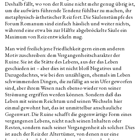
Deshalb fällt, wo von der Ruine nicht mehr genug übrig ist,
um die aufwärts führende Tendenz fühlbar zu machen, ihr
metaphysisch-ästhetischer Reiz fort. Die Säulenstümpfe des
Forum Romanum sind einfach hässlich und weiter nichts,
während eine etwa bis zur Hälfte abgebröckelte Säule ein
Maximum von Reiz entwickeln mag.
Man wird freilich jene Friedlichkeit gern einem anderen
Motiv zuschreiben: dem Vergangenheitscharakter der
Ruine. Sie ist die Stätte des Lebens, aus der das Leben
geschieden ist – aber dies ist nicht bloß Negatives und
Dazugedachtes, wie bei den unzähligen, ehemals im Leben
schwimmenden Dingen, die zufällig an sein Ufer geworfen
sind, aber ihrem Wesen nach ebenso wieder von seiner
Strömung ergriffen werden können. Sondern daß das
Leben mit seinem Reichtum und seinen Wechseln hier
einmal gewohnt hat, das ist unmittelbar anschauliche
Gegenwart. Die Ruine schafft die gegenwärtige Form eines
vergangenen Lebens, nicht nach seinen Inhalten oder
Resten, sondern nach seiner Vergangenheit als solcher. Dies
ist auch der Reiz der Altertümer, von denen nur eine