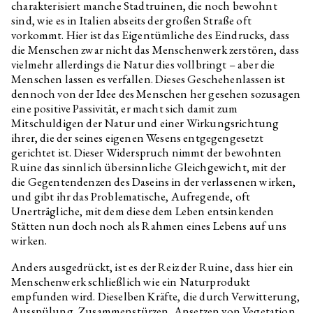
Stanislav Kolíbal
Olympia
charakterisiert manche Stadtruinen, die noch bewohnt
sind, wie es in Italien abseits der großen Straße oft
Barbora Přidalová
Purification II, 2020
vorkommt. Hier ist das Eigentümliche des Eindrucks, dass
Barbora Přidalová
Purification I, 2020
die Menschen zwar nicht das Menschenwerk zerstören, dass
vielmehr allerdings die Natur dies vollbringt – aber die
Nadja Argyropoulou
Chaos: how to ruin a ‘ruin’ and
Menschen lassen es verfallen. Dieses Geschehenlassen ist
love a ‘ruin-in-love’, I think
dennoch von der Idee des Menschen her gesehen sozusagen
Nadja Argyropoulou
(Introduction) Chaos: how to
eine positive Passivität, er macht sich damit zum
ruin a ‘ruin’ and love a ‘ruin-in-
Mitschuldigen der Natur und einer Wirkungsrichtung
love’, I think
ihrer, die der seines eigenen Wesens entgegengesetzt
gerichtet ist. Dieser Widerspruch nimmt der bewohnten
Ruine das sinnlich übersinnliche Gleichgewicht, mit der
die Gegentendenzen des Daseins in der verlassenen wirken,
und gibt ihr das Problematische, Aufregende, oft
Unerträgliche, mit dem diese dem Leben entsinkenden
Stätten nun doch noch als Rahmen eines Lebens auf uns
wirken.
Anders ausgedrückt, ist es der Reiz der Ruine, dass hier ein
Menschenwerk schließlich wie ein Naturprodukt
empfunden wird. Dieselben Kräfte, die durch Verwitterung,
Ausspülung, Zusammenstürzen, Ansetzen von Vegetation