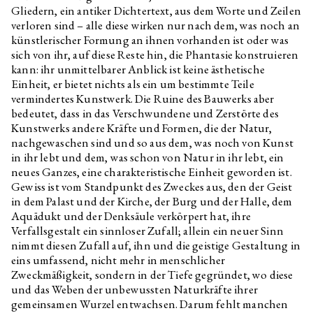
Agata Ingarden
Interview related to the
Gliedern, ein antiker Dichtertext, aus dem Worte und Zeilen
exhibition Optimised Fables
verloren sind – alle diese wirken nur nach dem, was noch an
about a Good Life
künstlerischer Formung an ihnen vorhanden ist oder was
Etel Adnan
The Night
sich von ihr, auf diese Reste hin, die Phantasie konstruieren
kann: ihr unmittelbarer Anblick ist keine ästhetische
Daniela & Linda Dostálkovy,
Optimised Fables about a Good
Marek Pokorný
Life
Einheit, er bietet nichts als ein um bestimmte Teile
vermindertes Kunstwerk. Die Ruine des Bauwerks aber
Anna Václavíková, Jakub Černý
In the footsteps of the Greek
bedeutet, dass in das Verschwundene und Zerstörte des
underground II: Longing for
deep time
Kunstwerks andere Kräfte und Formen, die der Natur,
nachgewaschen sind und so aus dem, was noch von Kunst
Anna Václavíková, Jakub Černý
In the footsteps of the Greek
in ihr lebt und dem, was schon von Natur in ihr lebt, ein
underground I
neues Ganzes, eine charakteristische Einheit geworden ist.
Dean Inkster
Elective Affinities: “Anarchism
Gewiss ist vom Standpunkt des Zweckes aus, den der Geist
Without Adjectives”. On the
in dem Palast und der Kirche, der Burg und der Halle, dem
Work of Christopher
D’Arcangelo 1975–1979 with
Aquädukt und der Denksäule verkörpert hat, ihre
Dean Inkster and Pierre Bal-
Verfallsgestalt ein sinnloser Zufall; allein ein neuer Sinn
Blanc
nimmt diesen Zufall auf, ihn und die geistige Gestaltung in
Pierre Bal-Blanc
Curatorial Control
eins umfassend, nicht mehr in menschlicher
Zweckmäßigkeit, sondern in der Tiefe gegründet, wo diese
Andrea Průchová Hrůzová
Ruins. Reconstruction of the
und das Weben der unbewussten Naturkräfte ihrer
past and construction of the
future
gemeinsamen Wurzel entwachsen. Darum fehlt manchen