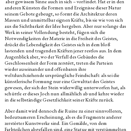
aber gewissem Sinne auch in sich – vorfindet. Hat er in den
Sebastian Jefford
Interview related to the
anderen Künsten die Formen und Ereignisse dieser Natur
exhibition Optimised Fables
about a Good Life
seinem Gebote gebeugt, so formt die Architektur deren
Massen und unmittelbar eignen Kräfte, bis sie wie von sich
Pavla Malinová
Interview related to the
aus die Sichtbarkeit der Idee hergeben. Aber nur solange das
exhibition Optimised Fables
about a Good Life
Werk in seiner Vollendung besteht, fügen sich die
Notwendigkeiten der Materie in die Freiheit des Geistes,
Oskar Dawicki
Interview related to the
drückt die Lebendigkeit des Geistes sich in dem bloß
exhibition Optimised Fables
about a Good Life
lastenden und tragenden Kräften jener restlos aus. In dem
Augenblick aber, wo der Verfall des Gebäudes die
Martin Kohout
Interview related to the
Geschlossenheit der Form zerstört, treten die Parteien
exhibition Optimised Fables
about a Good Life
wieder auseinander und offenbaren ihre
weltdurchziehende ursprüngliche Feindschaft: als sei die
Krystian Truth Czaplicki
Interview related to the
künstlerische Formung nur eine Gewalttat des Geistes
exhibition Optimised Fables
about a Good Life
gewesen, der sich der Stein widerwillig unterworfen hat, als
schüttle er dieses Joch nun allmählich ab und kehre wieder
Habima Fuchs
Interview related to the
in die selbständige Gesetzlichkeit seiner Kräfte zurück.
exhibition Optimised Fables
about a Good Life
Aber damit wird dennoch die Ruine zu einer sinnvolleren,
Christelle Kahla
Interview related to the
bedeutsameren Erscheinung, als es die Fragmente anderer
exhibition Optimised Fables
zerstörter Kunstwerke sind. Ein Gemälde, von dem
about a Good Life
Farbteilchen abgefallen sind, eine Statue mit verstümmelten