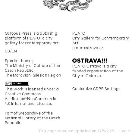
Octopus Press
is a publishig
PLATO
platform of PLATO, a city
City Gallery for Contemporary
gallery for contemporary art.
Art
plato-ostrava.cz
CS
EN
Special thanks:
The Ministry of Culture of the
PLATO Ostrava is a city-
Czech Republic
funded organisation of the
The Moravian-Silesian Region
City of Ostrava.
Customize GDPR Settings
This work is licensed under a
Creative Commons
Attribution-NonCommercial
4.0 International License
.
Part of
webarchive
of the
National Library of the Czech
Republic
This page was last updated on
17
/
5
/
2021
Login