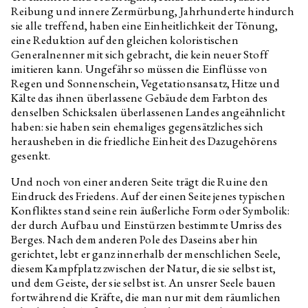
Reibung und innere Zermürbung, Jahrhunderte hindurch
sie alle treffend, haben eine Einheitlichkeit der Tönung,
eine Reduktion auf den gleichen koloristischen
Generalnenner mit sich gebracht, die kein neuer Stoff
imitieren kann. Ungefähr so müssen die Einflüsse von
Regen und Sonnenschein, Vegetationsansatz, Hitze und
Kälte das ihnen überlassene Gebäude dem Farbton des
denselben Schicksalen überlassenen Landes angeähnlicht
haben: sie haben sein ehemaliges gegensätzliches sich
herausheben in die friedliche Einheit des Dazugehörens
gesenkt.
Und noch von einer anderen Seite trägt die Ruine den
Eindruck des Friedens. Auf der einen Seite jenes typischen
Konfliktes stand seine rein äußerliche Form oder Symbolik:
der durch Aufbau und Einstürzen bestimmte Umriss des
Berges. Nach dem anderen Pole des Daseins aber hin
gerichtet, lebt er ganz innerhalb der menschlichen Seele,
diesem Kampfplatz zwischen der Natur, die sie selbst ist,
und dem Geiste, der sie selbst ist. An unsrer Seele bauen
fortwährend die Kräfte, die man nur mit dem räumlichen