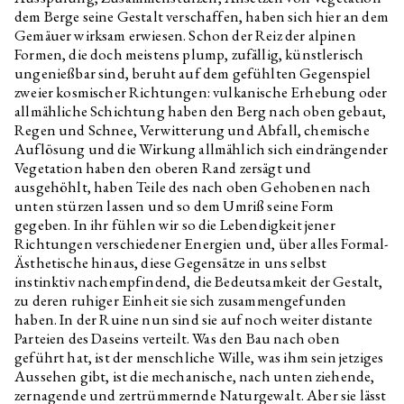
dem Berge seine Gestalt verschaffen, haben sich hier an dem
Gemäuer wirksam erwiesen. Schon der Reiz der alpinen
Formen, die doch meistens plump, zufällig, künstlerisch
ungenießbar sind, beruht auf dem gefühlten Gegenspiel
zweier kosmischer Richtungen: vulkanische Erhebung oder
allmähliche Schichtung haben den Berg nach oben gebaut,
Regen und Schnee, Verwitterung und Abfall, chemische
Auflösung und die Wirkung allmählich sich eindrängender
Vegetation haben den oberen Rand zersägt und
ausgehöhlt, haben Teile des nach oben Gehobenen nach
unten stürzen lassen und so dem Umriß seine Form
gegeben. In ihr fühlen wir so die Lebendigkeit jener
Richtungen verschiedener Energien und, über alles Formal-
Ästhetische hinaus, diese Gegensätze in uns selbst
instinktiv nachempfindend, die Bedeutsamkeit der Gestalt,
zu deren ruhiger Einheit sie sich zusammengefunden
haben. In der Ruine nun sind sie auf noch weiter distante
Parteien des Daseins verteilt. Was den Bau nach oben
geführt hat, ist der menschliche Wille, was ihm sein jetziges
Aussehen gibt, ist die mechanische, nach unten ziehende,
zernagende und zertrümmernde Naturgewalt. Aber sie lässt